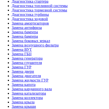
Диагностика стартера
Диагностика топливной системы
Диагностика тормозной системы
Диагностика турбины
Диагностика ходовой
Замена амортизаторов
Замена антифриза
Замена бампера
Замена бампера
Замена боковых зеркал
Замена воздушного фильтра
Замена ВУТ
Замена ГБЦ
Замена генератора
Замена глушителя
Замена ГУР
Замена двери
Замена двигателя
Замена жидкости ГУР
Замена капота
Замена карданного вала
Замена катализатора
Замена коллектора
Замена крыла
Замена крыши