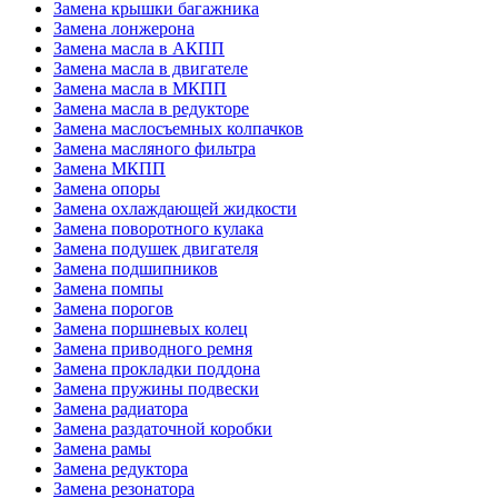
Замена крышки багажника
Замена лонжерона
Замена масла в АКПП
Замена масла в двигателе
Замена масла в МКПП
Замена масла в редукторе
Замена маслосъемных колпачков
Замена масляного фильтра
Замена МКПП
Замена опоры
Замена охлаждающей жидкости
Замена поворотного кулака
Замена подушек двигателя
Замена подшипников
Замена помпы
Замена порогов
Замена поршневых колец
Замена приводного ремня
Замена прокладки поддона
Замена пружины подвески
Замена радиатора
Замена раздаточной коробки
Замена рамы
Замена редуктора
Замена резонатора