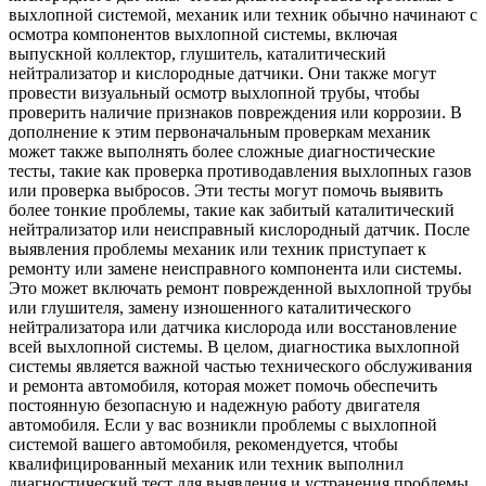
выхлопной системой, механик или техник обычно начинают с
осмотра компонентов выхлопной системы, включая
выпускной коллектор, глушитель, каталитический
нейтрализатор и кислородные датчики. Они также могут
провести визуальный осмотр выхлопной трубы, чтобы
проверить наличие признаков повреждения или коррозии. В
дополнение к этим первоначальным проверкам механик
может также выполнять более сложные диагностические
тесты, такие как проверка противодавления выхлопных газов
или проверка выбросов. Эти тесты могут помочь выявить
более тонкие проблемы, такие как забитый каталитический
нейтрализатор или неисправный кислородный датчик. После
выявления проблемы механик или техник приступает к
ремонту или замене неисправного компонента или системы.
Это может включать ремонт поврежденной выхлопной трубы
или глушителя, замену изношенного каталитического
нейтрализатора или датчика кислорода или восстановление
всей выхлопной системы. В целом, диагностика выхлопной
системы является важной частью технического обслуживания
и ремонта автомобиля, которая может помочь обеспечить
постоянную безопасную и надежную работу двигателя
автомобиля. Если у вас возникли проблемы с выхлопной
системой вашего автомобиля, рекомендуется, чтобы
квалифицированный механик или техник выполнил
диагностический тест для выявления и устранения проблемы.