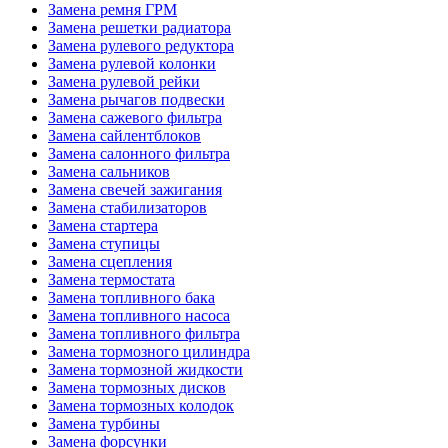
Замена ремня ГРМ
Замена решетки радиатора
Замена рулевого редуктора
Замена рулевой колонки
Замена рулевой рейки
Замена рычагов подвески
Замена сажевого фильтра
Замена сайлентблоков
Замена салонного фильтра
Замена сальников
Замена свечей зажигания
Замена стабилизаторов
Замена стартера
Замена ступицы
Замена сцепления
Замена термостата
Замена топливного бака
Замена топливного насоса
Замена топливного фильтра
Замена тормозного цилиндра
Замена тормозной жидкости
Замена тормозных дисков
Замена тормозных колодок
Замена турбины
Замена форсунки