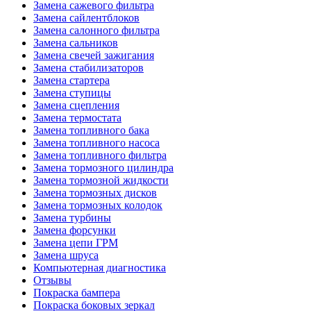
Замена сажевого фильтра
Замена сайлентблоков
Замена салонного фильтра
Замена сальников
Замена свечей зажигания
Замена стабилизаторов
Замена стартера
Замена ступицы
Замена сцепления
Замена термостата
Замена топливного бака
Замена топливного насоса
Замена топливного фильтра
Замена тормозного цилиндра
Замена тормозной жидкости
Замена тормозных дисков
Замена тормозных колодок
Замена турбины
Замена форсунки
Замена цепи ГРМ
Замена шруса
Компьютерная диагностика
Отзывы
Покраска бампера
Покраска боковых зеркал