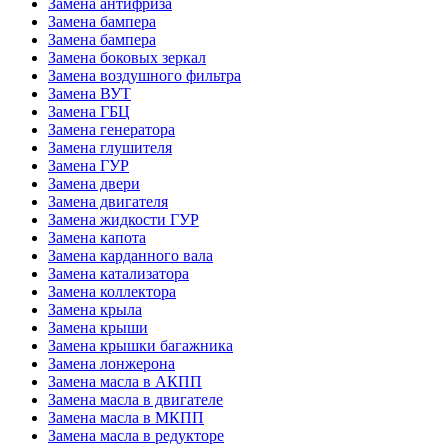
Замена антифриза
Замена бампера
Замена бампера
Замена боковых зеркал
Замена воздушного фильтра
Замена ВУТ
Замена ГБЦ
Замена генератора
Замена глушителя
Замена ГУР
Замена двери
Замена двигателя
Замена жидкости ГУР
Замена капота
Замена карданного вала
Замена катализатора
Замена коллектора
Замена крыла
Замена крыши
Замена крышки багажника
Замена лонжерона
Замена масла в АКПП
Замена масла в двигателе
Замена масла в МКПП
Замена масла в редукторе