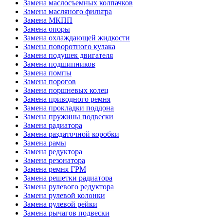
Замена маслосъемных колпачков
Замена масляного фильтра
Замена МКПП
Замена опоры
Замена охлаждающей жидкости
Замена поворотного кулака
Замена подушек двигателя
Замена подшипников
Замена помпы
Замена порогов
Замена поршневых колец
Замена приводного ремня
Замена прокладки поддона
Замена пружины подвески
Замена радиатора
Замена раздаточной коробки
Замена рамы
Замена редуктора
Замена резонатора
Замена ремня ГРМ
Замена решетки радиатора
Замена рулевого редуктора
Замена рулевой колонки
Замена рулевой рейки
Замена рычагов подвески