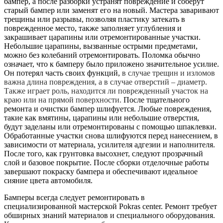
бампер, а после разборки устранят повреждение и соберут
старый бампер или заменят его на новый. Мастера заваривают
трещины или разрывы, позволяя пластику затекать в
поврежденное место, также заполняет углубления и
закрашивает царапины или отремонтированные участки.
Небольшие царапины, вызванные острыми предметами,
можно без колебаний отремонтировать. Поломка обычно
означает, что к бамперу было приложено значительное усилие.
Он потерял часть своих функций,
в случае трещин и изломов
важна длина повреждения, а в случае отверстий – диаметр.
Также играет роль, находится ли поврежденный участок на
краю или на прямой поверхности.
После тщательного
ремонта и очистки бампер шлифуется. Любые повреждения,
такие как вмятины, царапины или небольшие отверстия,
будут заделаны или отремонтированы с помощью шпаклевки.
Обработанные участки снова шлифуются перед нанесением, в
зависимости от материала, усилителя адгезии и наполнителя.
После того, как грунтовка высохнет, следуют прозрачный
слой и базовое покрытие. После сборки отделочные работы
завершают покраску бампера и обеспечивают идеальное
сияние цвета автомобиля.
Бамперы всегда следует ремонтировать в
специализированной мастерской Pokras center. Ремонт требует
обширных знаний материалов и специального оборудования.