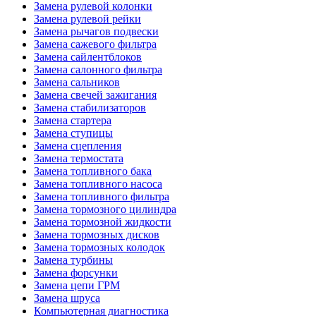
Замена рулевой колонки
Замена рулевой рейки
Замена рычагов подвески
Замена сажевого фильтра
Замена сайлентблоков
Замена салонного фильтра
Замена сальников
Замена свечей зажигания
Замена стабилизаторов
Замена стартера
Замена ступицы
Замена сцепления
Замена термостата
Замена топливного бака
Замена топливного насоса
Замена топливного фильтра
Замена тормозного цилиндра
Замена тормозной жидкости
Замена тормозных дисков
Замена тормозных колодок
Замена турбины
Замена форсунки
Замена цепи ГРМ
Замена шруса
Компьютерная диагностика