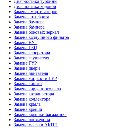
Диагностика турбины
Диагностика ходовой
Замена амортизаторов
Замена антифриза
Замена бампера
Замена бампера
Замена боковых зеркал
Замена воздушного фильтра
Замена ВУТ
Замена ГБЦ
Замена генератора
Замена глушителя
Замена ГУР
Замена двери
Замена двигателя
Замена жидкости ГУР
Замена капота
Замена карданного вала
Замена катализатора
Замена коллектора
Замена крыла
Замена крыши
Замена крышки багажника
Замена лонжерона
Замена масла в АКПП