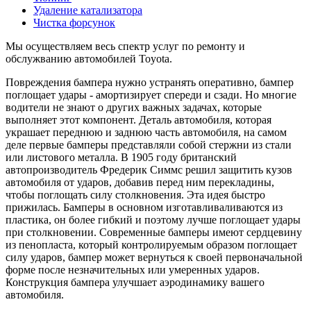
Удаление катализатора
Чистка форсунок
Мы осуществляем весь спектр услуг по ремонту и
обслужванию автомобилей Toyota.
Повреждения бампера нужно устранять оперативно, бампер
поглощает удары - амортизирует спереди и сзади. Но многие
водители не знают о других важных задачах, которые
выполняет этот компонент. Деталь автомобиля, которая
украшает переднюю и заднюю часть автомобиля, на самом
деле первые бамперы представляли собой стержни из стали
или листового металла. В 1905 году британский
автопроизводитель Фредерик Симмс решил защитить кузов
автомобиля от ударов, добавив перед ним перекладины,
чтобы поглощать силу столкновения. Эта идея быстро
прижилась. Бамперы в основном изготавливаливаются из
пластика, он более гибкий и поэтому лучше поглощает удары
при столкновении. Современные бамперы имеют сердцевину
из пенопласта, который контролируемым образом поглощает
силу ударов, бампер может вернуться к своей первоначальной
форме после незначительных или умеренных ударов.
Конструкция бампера улучшает аэродинамику вашего
автомобиля.