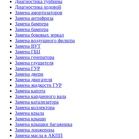
Диагностика турбины
Диагностика ходовой
Замена амортизаторов
Замена антифриза
Замена бампера
Замена бампера
Замена боковых зеркал
Замена воздушного фильтра
Замена ВУТ
Замена ГБЦ
Замена генератора
Замена глушителя
Замена ГУР
Замена двери
Замена двигателя
Замена жидкости ГУР
Замена капота
Замена карданного вала
Замена катализатора
Замена коллектора
Замена крыла
Замена крыши
Замена крышки багажника
Замена лонжерона
Замена масла в АКПП