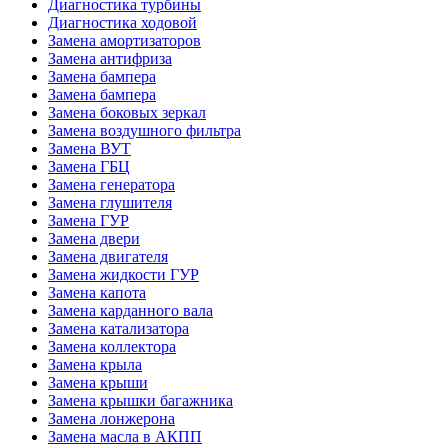
Диагностика турбины
Диагностика ходовой
Замена амортизаторов
Замена антифриза
Замена бампера
Замена бампера
Замена боковых зеркал
Замена воздушного фильтра
Замена ВУТ
Замена ГБЦ
Замена генератора
Замена глушителя
Замена ГУР
Замена двери
Замена двигателя
Замена жидкости ГУР
Замена капота
Замена карданного вала
Замена катализатора
Замена коллектора
Замена крыла
Замена крыши
Замена крышки багажника
Замена лонжерона
Замена масла в АКПП