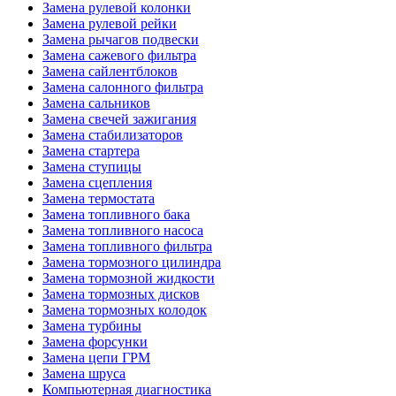
Замена рулевой колонки
Замена рулевой рейки
Замена рычагов подвески
Замена сажевого фильтра
Замена сайлентблоков
Замена салонного фильтра
Замена сальников
Замена свечей зажигания
Замена стабилизаторов
Замена стартера
Замена ступицы
Замена сцепления
Замена термостата
Замена топливного бака
Замена топливного насоса
Замена топливного фильтра
Замена тормозного цилиндра
Замена тормозной жидкости
Замена тормозных дисков
Замена тормозных колодок
Замена турбины
Замена форсунки
Замена цепи ГРМ
Замена шруса
Компьютерная диагностика