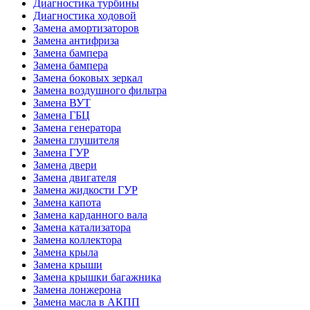
Диагностика турбины
Диагностика ходовой
Замена амортизаторов
Замена антифриза
Замена бампера
Замена бампера
Замена боковых зеркал
Замена воздушного фильтра
Замена ВУТ
Замена ГБЦ
Замена генератора
Замена глушителя
Замена ГУР
Замена двери
Замена двигателя
Замена жидкости ГУР
Замена капота
Замена карданного вала
Замена катализатора
Замена коллектора
Замена крыла
Замена крыши
Замена крышки багажника
Замена лонжерона
Замена масла в АКПП