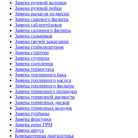
Замена рулевой колонки
Замена рулевой рейки
Замена рычагов подвески
Замена сажевого фильтра
Замена сайлентблоков
Замена салонного фильтра
Замена сальников
Замена свечей зажигания
Замена стабилизаторов
Замена стартера
Замена ступицы
Замена сцепления
Замена термостата
Замена топливного бака
Замена топливного насоса
Замена топливного фильтра
Замена тормозного цилиндра
Замена тормозной жидкости
Замена тормозных дисков
Замена тормозных колодок
Замена турбины
Замена форсунки
Замена цепи ГРМ
Замена шруса
Компьютерная диагностика