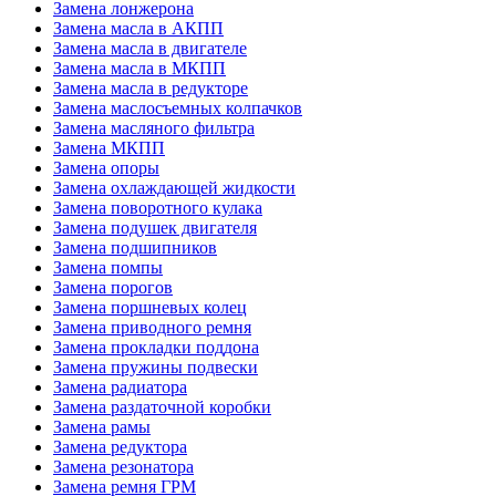
Замена лонжерона
Замена масла в АКПП
Замена масла в двигателе
Замена масла в МКПП
Замена масла в редукторе
Замена маслосъемных колпачков
Замена масляного фильтра
Замена МКПП
Замена опоры
Замена охлаждающей жидкости
Замена поворотного кулака
Замена подушек двигателя
Замена подшипников
Замена помпы
Замена порогов
Замена поршневых колец
Замена приводного ремня
Замена прокладки поддона
Замена пружины подвески
Замена радиатора
Замена раздаточной коробки
Замена рамы
Замена редуктора
Замена резонатора
Замена ремня ГРМ