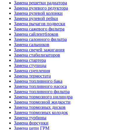
Замена решетки радиатора
Замена рулевого редуктора
Замена рулевой колонки
Замена рулевой рейки
Замена рычагов подвески
Замена сажевого фильтра
Замена сайлентблоков
Замена салонного фильтра
Замена сальников
Замена свечей зажигания
Замена стабилизаторов
Замена стартера
Замена ступицы
Замена сцепления
Замена термостата
Замена топливного бака
Замена топливного насоса
Замена топливного фильтра
Замена тормозного цилиндра
Замена тормозной жидкости
Замена тормозных дисков
Замена тормозных колодок
Замена турбины
Замена форсунки
Замена цепи ГРМ