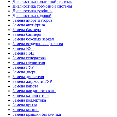
Диагностика топливной системы
Диагностика тормозной системы
Диагностика турбины
Диагностика ходовой
Замена амортизаторов
Замена антифриза
Замена бампера
Замена бампера
Замена боковых зеркал
Замена воздушного фильтра
Замена ВУТ
Замена ГБЦ
Замена генератора
Замена глушителя
Замена ГУР
Замена двери
Замена двигателя
Замена жидкости ГУР
Замена капота
Замена карданного вала
Замена катализатора
Замена коллектора
Замена крыла
Замена крыши
Замена крышки багажника