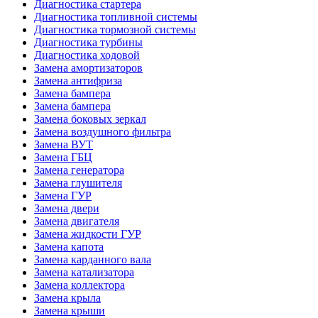
Диагностика стартера
Диагностика топливной системы
Диагностика тормозной системы
Диагностика турбины
Диагностика ходовой
Замена амортизаторов
Замена антифриза
Замена бампера
Замена бампера
Замена боковых зеркал
Замена воздушного фильтра
Замена ВУТ
Замена ГБЦ
Замена генератора
Замена глушителя
Замена ГУР
Замена двери
Замена двигателя
Замена жидкости ГУР
Замена капота
Замена карданного вала
Замена катализатора
Замена коллектора
Замена крыла
Замена крыши