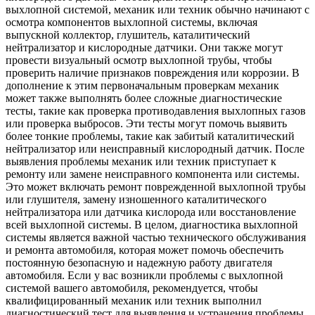
выхлопной системой, механик или техник обычно начинают с
осмотра компонентов выхлопной системы, включая
выпускной коллектор, глушитель, каталитический
нейтрализатор и кислородные датчики. Они также могут
провести визуальный осмотр выхлопной трубы, чтобы
проверить наличие признаков повреждения или коррозии. В
дополнение к этим первоначальным проверкам механик
может также выполнять более сложные диагностические
тесты, такие как проверка противодавления выхлопных газов
или проверка выбросов. Эти тесты могут помочь выявить
более тонкие проблемы, такие как забитый каталитический
нейтрализатор или неисправный кислородный датчик. После
выявления проблемы механик или техник приступает к
ремонту или замене неисправного компонента или системы.
Это может включать ремонт поврежденной выхлопной трубы
или глушителя, замену изношенного каталитического
нейтрализатора или датчика кислорода или восстановление
всей выхлопной системы. В целом, диагностика выхлопной
системы является важной частью технического обслуживания
и ремонта автомобиля, которая может помочь обеспечить
постоянную безопасную и надежную работу двигателя
автомобиля. Если у вас возникли проблемы с выхлопной
системой вашего автомобиля, рекомендуется, чтобы
квалифицированный механик или техник выполнил
диагностический тест для выявления и устранения проблемы.