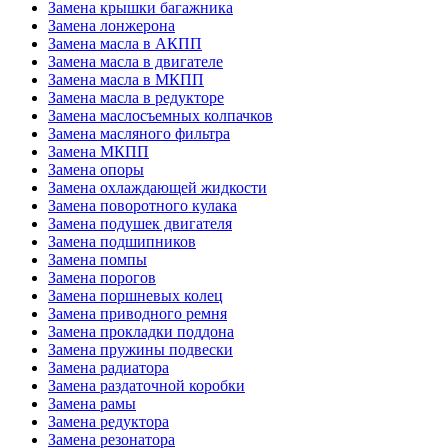
Замена крышки багажника
Замена лонжерона
Замена масла в АКПП
Замена масла в двигателе
Замена масла в МКПП
Замена масла в редукторе
Замена маслосъемных колпачков
Замена масляного фильтра
Замена МКПП
Замена опоры
Замена охлаждающей жидкости
Замена поворотного кулака
Замена подушек двигателя
Замена подшипников
Замена помпы
Замена порогов
Замена поршневых колец
Замена приводного ремня
Замена прокладки поддона
Замена пружины подвески
Замена радиатора
Замена раздаточной коробки
Замена рамы
Замена редуктора
Замена резонатора