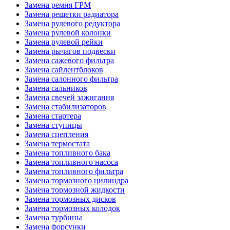
Замена ремня ГРМ
Замена решетки радиатора
Замена рулевого редуктора
Замена рулевой колонки
Замена рулевой рейки
Замена рычагов подвески
Замена сажевого фильтра
Замена сайлентблоков
Замена салонного фильтра
Замена сальников
Замена свечей зажигания
Замена стабилизаторов
Замена стартера
Замена ступицы
Замена сцепления
Замена термостата
Замена топливного бака
Замена топливного насоса
Замена топливного фильтра
Замена тормозного цилиндра
Замена тормозной жидкости
Замена тормозных дисков
Замена тормозных колодок
Замена турбины
Замена форсунки