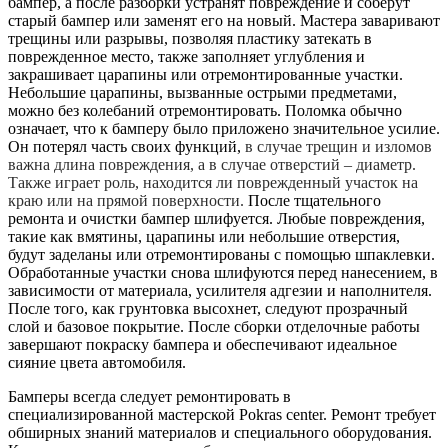
бампер, а после разборки устранят повреждение и соберут
старый бампер или заменят его на новый. Мастера заваривают
трещины или разрывы, позволяя пластику затекать в
поврежденное место, также заполняет углубления и
закрашивает царапины или отремонтированные участки.
Небольшие царапины, вызванные острыми предметами,
можно без колебаний отремонтировать. Поломка обычно
означает, что к бамперу было приложено значительное усилие.
Он потерял часть своих функций,
в случае трещин и изломов
важна длина повреждения, а в случае отверстий – диаметр.
Также играет роль, находится ли поврежденный участок на
краю или на прямой поверхности.
После тщательного
ремонта и очистки бампер шлифуется. Любые повреждения,
такие как вмятины, царапины или небольшие отверстия,
будут заделаны или отремонтированы с помощью шпаклевки.
Обработанные участки снова шлифуются перед нанесением, в
зависимости от материала, усилителя адгезии и наполнителя.
После того, как грунтовка высохнет, следуют прозрачный
слой и базовое покрытие. После сборки отделочные работы
завершают покраску бампера и обеспечивают идеальное
сияние цвета автомобиля.
Бамперы всегда следует ремонтировать в
специализированной мастерской Pokras center. Ремонт требует
обширных знаний материалов и специального оборудования.