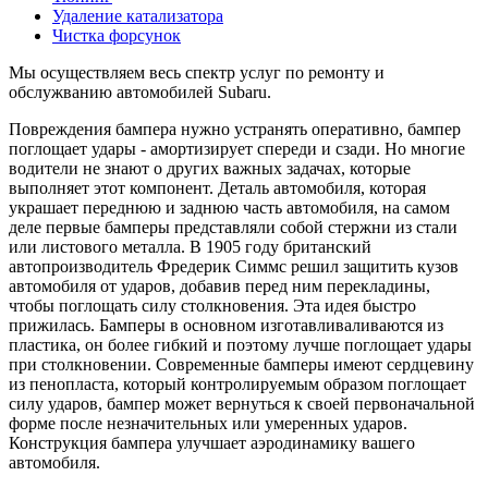
Удаление катализатора
Чистка форсунок
Мы осуществляем весь спектр услуг по ремонту и
обслужванию автомобилей Subaru.
Повреждения бампера нужно устранять оперативно, бампер
поглощает удары - амортизирует спереди и сзади. Но многие
водители не знают о других важных задачах, которые
выполняет этот компонент. Деталь автомобиля, которая
украшает переднюю и заднюю часть автомобиля, на самом
деле первые бамперы представляли собой стержни из стали
или листового металла. В 1905 году британский
автопроизводитель Фредерик Симмс решил защитить кузов
автомобиля от ударов, добавив перед ним перекладины,
чтобы поглощать силу столкновения. Эта идея быстро
прижилась. Бамперы в основном изготавливаливаются из
пластика, он более гибкий и поэтому лучше поглощает удары
при столкновении. Современные бамперы имеют сердцевину
из пенопласта, который контролируемым образом поглощает
силу ударов, бампер может вернуться к своей первоначальной
форме после незначительных или умеренных ударов.
Конструкция бампера улучшает аэродинамику вашего
автомобиля.