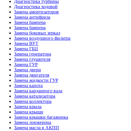
Диагностика турбины
Диагностика ходовой
Замена амортизаторов
Замена антифриза
Замена бампера
Замена бампера
Замена боковых зеркал
Замена воздушного фильтра
Замена ВУТ
Замена ГБЦ
Замена генератора
Замена глушителя
Замена ГУР
Замена двери
Замена двигателя
Замена жидкости ГУР
Замена капота
Замена карданного вала
Замена катализатора
Замена коллектора
Замена крыла
Замена крыши
Замена крышки багажника
Замена лонжерона
Замена масла в АКПП