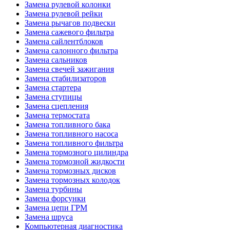
Замена рулевой колонки
Замена рулевой рейки
Замена рычагов подвески
Замена сажевого фильтра
Замена сайлентблоков
Замена салонного фильтра
Замена сальников
Замена свечей зажигания
Замена стабилизаторов
Замена стартера
Замена ступицы
Замена сцепления
Замена термостата
Замена топливного бака
Замена топливного насоса
Замена топливного фильтра
Замена тормозного цилиндра
Замена тормозной жидкости
Замена тормозных дисков
Замена тормозных колодок
Замена турбины
Замена форсунки
Замена цепи ГРМ
Замена шруса
Компьютерная диагностика