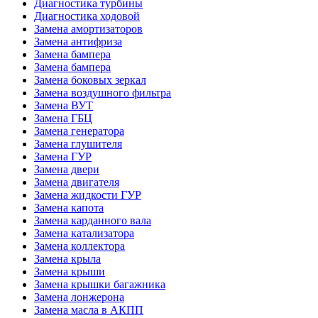
Диагностика турбины
Диагностика ходовой
Замена амортизаторов
Замена антифриза
Замена бампера
Замена бампера
Замена боковых зеркал
Замена воздушного фильтра
Замена ВУТ
Замена ГБЦ
Замена генератора
Замена глушителя
Замена ГУР
Замена двери
Замена двигателя
Замена жидкости ГУР
Замена капота
Замена карданного вала
Замена катализатора
Замена коллектора
Замена крыла
Замена крыши
Замена крышки багажника
Замена лонжерона
Замена масла в АКПП