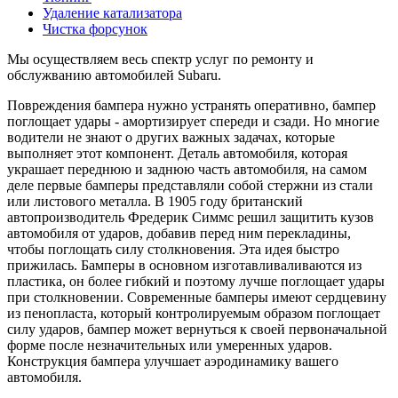
Удаление катализатора
Чистка форсунок
Мы осуществляем весь спектр услуг по ремонту и
обслужванию автомобилей Subaru.
Повреждения бампера нужно устранять оперативно, бампер
поглощает удары - амортизирует спереди и сзади. Но многие
водители не знают о других важных задачах, которые
выполняет этот компонент. Деталь автомобиля, которая
украшает переднюю и заднюю часть автомобиля, на самом
деле первые бамперы представляли собой стержни из стали
или листового металла. В 1905 году британский
автопроизводитель Фредерик Симмс решил защитить кузов
автомобиля от ударов, добавив перед ним перекладины,
чтобы поглощать силу столкновения. Эта идея быстро
прижилась. Бамперы в основном изготавливаливаются из
пластика, он более гибкий и поэтому лучше поглощает удары
при столкновении. Современные бамперы имеют сердцевину
из пенопласта, который контролируемым образом поглощает
силу ударов, бампер может вернуться к своей первоначальной
форме после незначительных или умеренных ударов.
Конструкция бампера улучшает аэродинамику вашего
автомобиля.