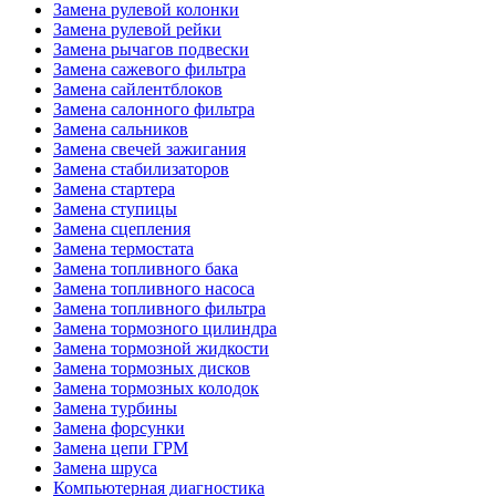
Замена рулевой колонки
Замена рулевой рейки
Замена рычагов подвески
Замена сажевого фильтра
Замена сайлентблоков
Замена салонного фильтра
Замена сальников
Замена свечей зажигания
Замена стабилизаторов
Замена стартера
Замена ступицы
Замена сцепления
Замена термостата
Замена топливного бака
Замена топливного насоса
Замена топливного фильтра
Замена тормозного цилиндра
Замена тормозной жидкости
Замена тормозных дисков
Замена тормозных колодок
Замена турбины
Замена форсунки
Замена цепи ГРМ
Замена шруса
Компьютерная диагностика