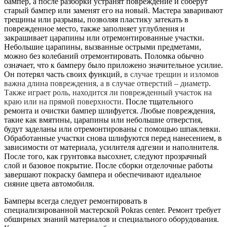
бампер, а после разборки устранят повреждение и соберут
старый бампер или заменят его на новый. Мастера заваривают
трещины или разрывы, позволяя пластику затекать в
поврежденное место, также заполняет углубления и
закрашивает царапины или отремонтированные участки.
Небольшие царапины, вызванные острыми предметами,
можно без колебаний отремонтировать. Поломка обычно
означает, что к бамперу было приложено значительное усилие.
Он потерял часть своих функций,
в случае трещин и изломов
важна длина повреждения, а в случае отверстий – диаметр.
Также играет роль, находится ли поврежденный участок на
краю или на прямой поверхности.
После тщательного
ремонта и очистки бампер шлифуется. Любые повреждения,
такие как вмятины, царапины или небольшие отверстия,
будут заделаны или отремонтированы с помощью шпаклевки.
Обработанные участки снова шлифуются перед нанесением, в
зависимости от материала, усилителя адгезии и наполнителя.
После того, как грунтовка высохнет, следуют прозрачный
слой и базовое покрытие. После сборки отделочные работы
завершают покраску бампера и обеспечивают идеальное
сияние цвета автомобиля.
Бамперы всегда следует ремонтировать в
специализированной мастерской Pokras center. Ремонт требует
обширных знаний материалов и специального оборудования.