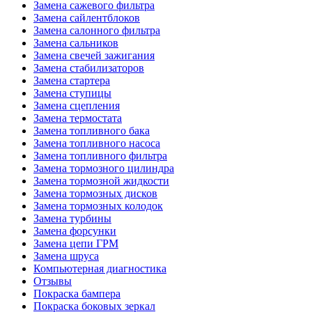
Замена сажевого фильтра
Замена сайлентблоков
Замена салонного фильтра
Замена сальников
Замена свечей зажигания
Замена стабилизаторов
Замена стартера
Замена ступицы
Замена сцепления
Замена термостата
Замена топливного бака
Замена топливного насоса
Замена топливного фильтра
Замена тормозного цилиндра
Замена тормозной жидкости
Замена тормозных дисков
Замена тормозных колодок
Замена турбины
Замена форсунки
Замена цепи ГРМ
Замена шруса
Компьютерная диагностика
Отзывы
Покраска бампера
Покраска боковых зеркал