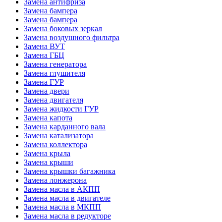
Замена антифриза
Замена бампера
Замена бампера
Замена боковых зеркал
Замена воздушного фильтра
Замена ВУТ
Замена ГБЦ
Замена генератора
Замена глушителя
Замена ГУР
Замена двери
Замена двигателя
Замена жидкости ГУР
Замена капота
Замена карданного вала
Замена катализатора
Замена коллектора
Замена крыла
Замена крыши
Замена крышки багажника
Замена лонжерона
Замена масла в АКПП
Замена масла в двигателе
Замена масла в МКПП
Замена масла в редукторе