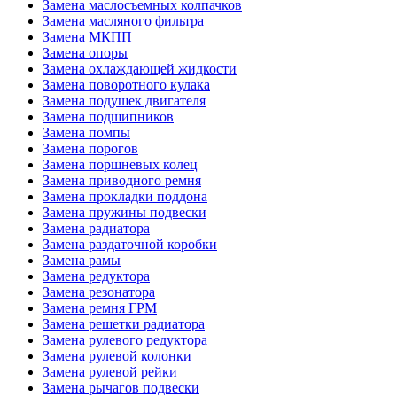
Замена маслосъемных колпачков
Замена масляного фильтра
Замена МКПП
Замена опоры
Замена охлаждающей жидкости
Замена поворотного кулака
Замена подушек двигателя
Замена подшипников
Замена помпы
Замена порогов
Замена поршневых колец
Замена приводного ремня
Замена прокладки поддона
Замена пружины подвески
Замена радиатора
Замена раздаточной коробки
Замена рамы
Замена редуктора
Замена резонатора
Замена ремня ГРМ
Замена решетки радиатора
Замена рулевого редуктора
Замена рулевой колонки
Замена рулевой рейки
Замена рычагов подвески