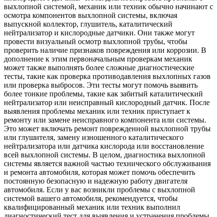
выхлопной системой, механик или техник обычно начинают с
осмотра компонентов выхлопной системы, включая
выпускной коллектор, глушитель, каталитический
нейтрализатор и кислородные датчики. Они также могут
провести визуальный осмотр выхлопной трубы, чтобы
проверить наличие признаков повреждения или коррозии. В
дополнение к этим первоначальным проверкам механик
может также выполнять более сложные диагностические
тесты, такие как проверка противодавления выхлопных газов
или проверка выбросов. Эти тесты могут помочь выявить
более тонкие проблемы, такие как забитый каталитический
нейтрализатор или неисправный кислородный датчик. После
выявления проблемы механик или техник приступает к
ремонту или замене неисправного компонента или системы.
Это может включать ремонт поврежденной выхлопной трубы
или глушителя, замену изношенного каталитического
нейтрализатора или датчика кислорода или восстановление
всей выхлопной системы. В целом, диагностика выхлопной
системы является важной частью технического обслуживания
и ремонта автомобиля, которая может помочь обеспечить
постоянную безопасную и надежную работу двигателя
автомобиля. Если у вас возникли проблемы с выхлопной
системой вашего автомобиля, рекомендуется, чтобы
квалифицированный механик или техник выполнил
диагностический тест для выявления и устранения проблемы.