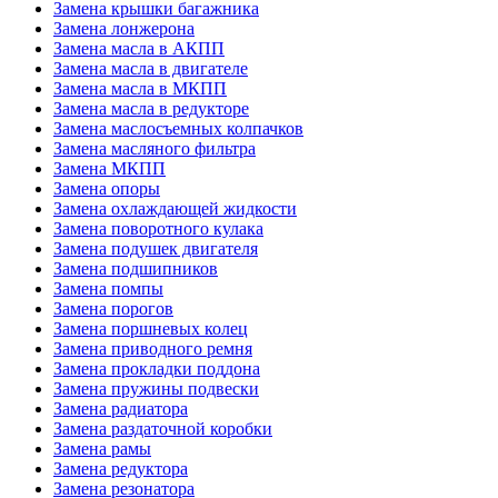
Замена крышки багажника
Замена лонжерона
Замена масла в АКПП
Замена масла в двигателе
Замена масла в МКПП
Замена масла в редукторе
Замена маслосъемных колпачков
Замена масляного фильтра
Замена МКПП
Замена опоры
Замена охлаждающей жидкости
Замена поворотного кулака
Замена подушек двигателя
Замена подшипников
Замена помпы
Замена порогов
Замена поршневых колец
Замена приводного ремня
Замена прокладки поддона
Замена пружины подвески
Замена радиатора
Замена раздаточной коробки
Замена рамы
Замена редуктора
Замена резонатора