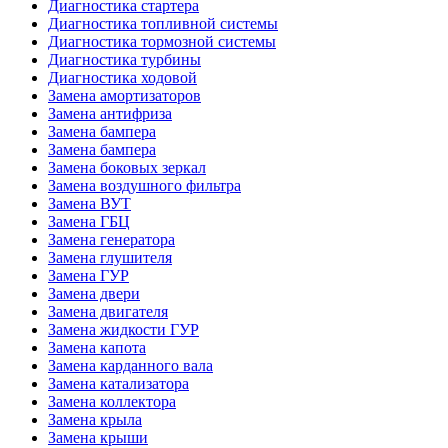
Диагностика стартера
Диагностика топливной системы
Диагностика тормозной системы
Диагностика турбины
Диагностика ходовой
Замена амортизаторов
Замена антифриза
Замена бампера
Замена бампера
Замена боковых зеркал
Замена воздушного фильтра
Замена ВУТ
Замена ГБЦ
Замена генератора
Замена глушителя
Замена ГУР
Замена двери
Замена двигателя
Замена жидкости ГУР
Замена капота
Замена карданного вала
Замена катализатора
Замена коллектора
Замена крыла
Замена крыши