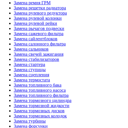
Замена ремня ГРМ
Замена решетки радиатора
Замена рулевого редуктора
Замена рулевой колонки
Замена рулевой рейки
Замена рычагов подвески
Замена сажевого фильтра
Замена сайлентблоков
Замена салонного фильтра
Замена сальников
Замена свечей зажигания
Замена стабилизаторов
Замена стартера
Замена ступицы
Замена сцепления
Замена термостата
Замена топливного бака
Замена топливного насоса
Замена топливного фильтра
Замена тормозного цилиндра
Замена тормозной жидкости
Замена тормозных дисков
Замена тормозных колодок
Замена турбины
Замена форсунки