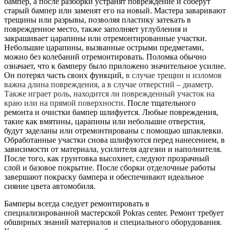
бампер, а после разборки устранят повреждение и соберут
старый бампер или заменят его на новый. Мастера заваривают
трещины или разрывы, позволяя пластику затекать в
поврежденное место, также заполняет углубления и
закрашивает царапины или отремонтированные участки.
Небольшие царапины, вызванные острыми предметами,
можно без колебаний отремонтировать. Поломка обычно
означает, что к бамперу было приложено значительное усилие.
Он потерял часть своих функций,
в случае трещин и изломов
важна длина повреждения, а в случае отверстий – диаметр.
Также играет роль, находится ли поврежденный участок на
краю или на прямой поверхности.
После тщательного
ремонта и очистки бампер шлифуется. Любые повреждения,
такие как вмятины, царапины или небольшие отверстия,
будут заделаны или отремонтированы с помощью шпаклевки.
Обработанные участки снова шлифуются перед нанесением, в
зависимости от материала, усилителя адгезии и наполнителя.
После того, как грунтовка высохнет, следуют прозрачный
слой и базовое покрытие. После сборки отделочные работы
завершают покраску бампера и обеспечивают идеальное
сияние цвета автомобиля.
Бамперы всегда следует ремонтировать в
специализированной мастерской Pokras center. Ремонт требует
обширных знаний материалов и специального оборудования.