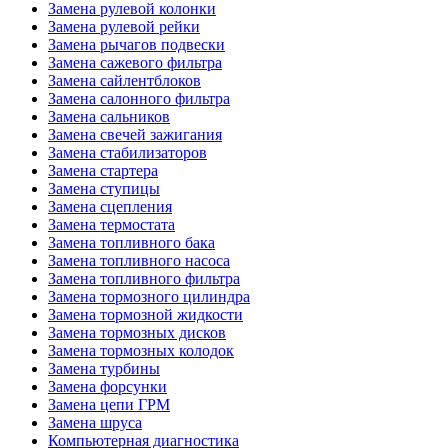
Замена рулевой колонки
Замена рулевой рейки
Замена рычагов подвески
Замена сажевого фильтра
Замена сайлентблоков
Замена салонного фильтра
Замена сальников
Замена свечей зажигания
Замена стабилизаторов
Замена стартера
Замена ступицы
Замена сцепления
Замена термостата
Замена топливного бака
Замена топливного насоса
Замена топливного фильтра
Замена тормозного цилиндра
Замена тормозной жидкости
Замена тормозных дисков
Замена тормозных колодок
Замена турбины
Замена форсунки
Замена цепи ГРМ
Замена шруса
Компьютерная диагностика