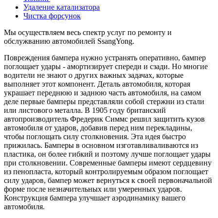
Удаление катализатора
Чистка форсунок
Мы осуществляем весь спектр услуг по ремонту и
обслужванию автомобилей SsangYong.
Повреждения бампера нужно устранять оперативно, бампер
поглощает удары - амортизирует спереди и сзади. Но многие
водители не знают о других важных задачах, которые
выполняет этот компонент. Деталь автомобиля, которая
украшает переднюю и заднюю часть автомобиля, на самом
деле первые бамперы представляли собой стержни из стали
или листового металла. В 1905 году британский
автопроизводитель Фредерик Симмс решил защитить кузов
автомобиля от ударов, добавив перед ним перекладины,
чтобы поглощать силу столкновения. Эта идея быстро
прижилась. Бамперы в основном изготавливаливаются из
пластика, он более гибкий и поэтому лучше поглощает удары
при столкновении. Современные бамперы имеют сердцевину
из пенопласта, который контролируемым образом поглощает
силу ударов, бампер может вернуться к своей первоначальной
форме после незначительных или умеренных ударов.
Конструкция бампера улучшает аэродинамику вашего
автомобиля.