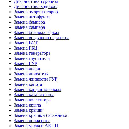
Диагностика турбины
Диагностика ходовой
Замена амортизаторов
Замена антифриза
Замена бампера
Замена бампера
Замена боковых зеркал
Замена воздушного фильтра
Замена ВУТ
Замена ГБЦ
Замена генератора
Замена глушителя
Замена ГУР
Замена двери
Замена двигателя
Замена жидкости ГУР
Замена капота
Замена карданного вала
Замена катализатора
Замена коллектора
Замена крыла
Замена крыши
Замена крышки багажника
Замена лонжерона
Замена масла в АКПП