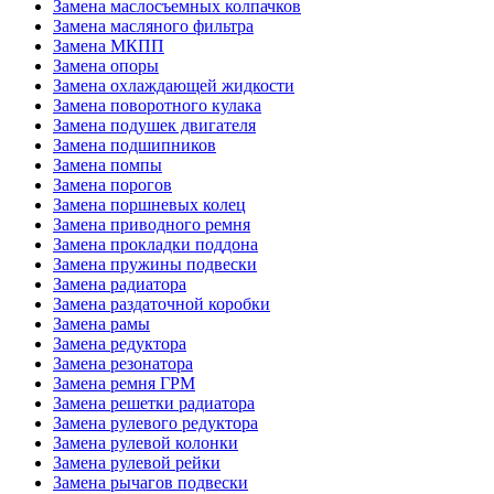
Замена маслосъемных колпачков
Замена масляного фильтра
Замена МКПП
Замена опоры
Замена охлаждающей жидкости
Замена поворотного кулака
Замена подушек двигателя
Замена подшипников
Замена помпы
Замена порогов
Замена поршневых колец
Замена приводного ремня
Замена прокладки поддона
Замена пружины подвески
Замена радиатора
Замена раздаточной коробки
Замена рамы
Замена редуктора
Замена резонатора
Замена ремня ГРМ
Замена решетки радиатора
Замена рулевого редуктора
Замена рулевой колонки
Замена рулевой рейки
Замена рычагов подвески