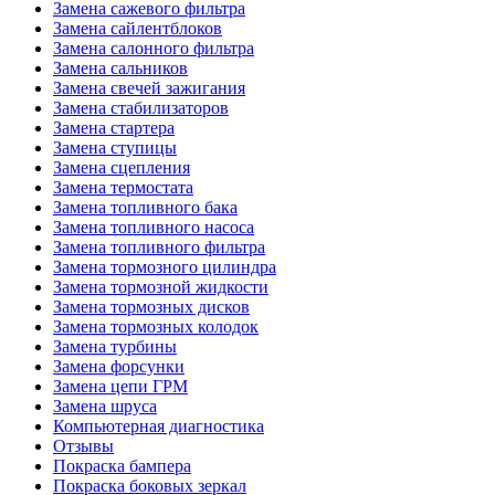
Замена сажевого фильтра
Замена сайлентблоков
Замена салонного фильтра
Замена сальников
Замена свечей зажигания
Замена стабилизаторов
Замена стартера
Замена ступицы
Замена сцепления
Замена термостата
Замена топливного бака
Замена топливного насоса
Замена топливного фильтра
Замена тормозного цилиндра
Замена тормозной жидкости
Замена тормозных дисков
Замена тормозных колодок
Замена турбины
Замена форсунки
Замена цепи ГРМ
Замена шруса
Компьютерная диагностика
Отзывы
Покраска бампера
Покраска боковых зеркал