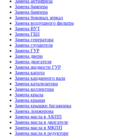
Замена антифриза
Замена бампера
Замена бампера
Замена боковых зеркал
Замена воздушного фильтра
Замена ВУТ
Замена ГБЦ
Замена генератора
Замена глушителя
Замена ГУР
Замена двери
Замена двигателя
Замена жидкости ГУР
Замена капота
Замена карданного вала
Замена катализатора
Замена коллектора
Замена крыла
Замена крыши
Замена крышки багажника
Замена лонжерона
Замена масла в АКПП
Замена масла в двигателе
Замена масла в МКПП
Замена масла в редукторе