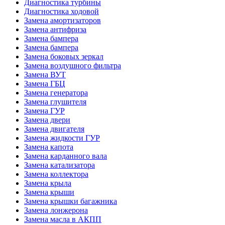
Диагностика турбины
Диагностика ходовой
Замена амортизаторов
Замена антифриза
Замена бампера
Замена бампера
Замена боковых зеркал
Замена воздушного фильтра
Замена ВУТ
Замена ГБЦ
Замена генератора
Замена глушителя
Замена ГУР
Замена двери
Замена двигателя
Замена жидкости ГУР
Замена капота
Замена карданного вала
Замена катализатора
Замена коллектора
Замена крыла
Замена крыши
Замена крышки багажника
Замена лонжерона
Замена масла в АКПП