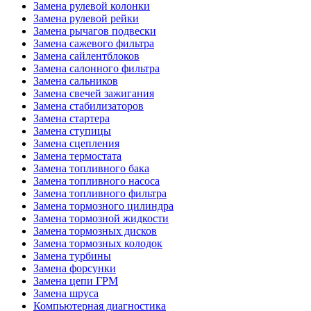
Замена рулевой колонки
Замена рулевой рейки
Замена рычагов подвески
Замена сажевого фильтра
Замена сайлентблоков
Замена салонного фильтра
Замена сальников
Замена свечей зажигания
Замена стабилизаторов
Замена стартера
Замена ступицы
Замена сцепления
Замена термостата
Замена топливного бака
Замена топливного насоса
Замена топливного фильтра
Замена тормозного цилиндра
Замена тормозной жидкости
Замена тормозных дисков
Замена тормозных колодок
Замена турбины
Замена форсунки
Замена цепи ГРМ
Замена шруса
Компьютерная диагностика