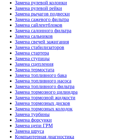
Замена рулевой колонки
Замена рулевой рейки
Замена рычагов подвески
Замена сажевого фильтра
Замена сайлентблоков
Замена салонного фильтра
Замена сальников
Замена свечей зажигания
Замена стабилизаторов
Замена стартера
Замена ступицы
Замена сцепления
Замена термостата
Замена топливного бака
Замена топливного насоса
Замена топливного фильтра
Замена тормозного цилиндра
Замена тормозной жидкости
Замена тормозных дисков
Замена тормозных колодок
Замена турбины
Замена форсунки
Замена цепи ГРМ
Замена шруса
Компьютерная диагностика