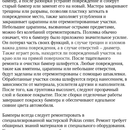
бампер, а после разборки устранят повреждение и соберут
старый бампер или заменят его на новый. Мастера заваривают
трещины или разрывы, позволяя пластику затекать в
поврежденное место, также заполняет углубления и
закрашивает царапины или отремонтированные участки.
Небольшие царапины, вызванные острыми предметами,
можно без колебаний отремонтировать. Поломка обычно
означает, что к бамперу было приложено значительное усилие.
Он потерял часть своих функций,
в случае трещин и изломов
важна длина повреждения, а в случае отверстий – диаметр.
Также играет роль, находится ли поврежденный участок на
краю или на прямой поверхности.
После тщательного
ремонта и очистки бампер шлифуется. Любые повреждения,
такие как вмятины, царапины или небольшие отверстия,
будут заделаны или отремонтированы с помощью шпаклевки.
Обработанные участки снова шлифуются перед нанесением, в
зависимости от материала, усилителя адгезии и наполнителя.
После того, как грунтовка высохнет, следуют прозрачный
слой и базовое покрытие. После сборки отделочные работы
завершают покраску бампера и обеспечивают идеальное
сияние цвета автомобиля.
Бамперы всегда следует ремонтировать в
специализированной мастерской Pokras center. Ремонт требует
обширных знаний материалов и специального оборудования.