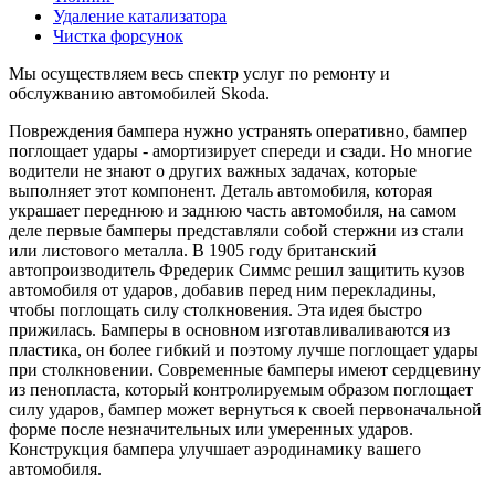
Удаление катализатора
Чистка форсунок
Мы осуществляем весь спектр услуг по ремонту и
обслужванию автомобилей Skoda.
Повреждения бампера нужно устранять оперативно, бампер
поглощает удары - амортизирует спереди и сзади. Но многие
водители не знают о других важных задачах, которые
выполняет этот компонент. Деталь автомобиля, которая
украшает переднюю и заднюю часть автомобиля, на самом
деле первые бамперы представляли собой стержни из стали
или листового металла. В 1905 году британский
автопроизводитель Фредерик Симмс решил защитить кузов
автомобиля от ударов, добавив перед ним перекладины,
чтобы поглощать силу столкновения. Эта идея быстро
прижилась. Бамперы в основном изготавливаливаются из
пластика, он более гибкий и поэтому лучше поглощает удары
при столкновении. Современные бамперы имеют сердцевину
из пенопласта, который контролируемым образом поглощает
силу ударов, бампер может вернуться к своей первоначальной
форме после незначительных или умеренных ударов.
Конструкция бампера улучшает аэродинамику вашего
автомобиля.