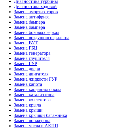
Диагностика турбины
Диагностика ходовой
Замена амортизаторов
Замена антифриза
Замена бампера
Замена бампера
Замена боковых зеркал
Замена воздушного фильтра
Замена ВУТ
Замена ГБЦ
Замена генератора
Замена глушителя
Замена ГУР
Замена двери
Замена двигателя
Замена жидкости ГУР
Замена капота
Замена карданного вала
Замена катализатора
Замена коллектора
Замена крыла
Замена крыши
Замена крышки багажника
Замена лонжерона
Замена масла в АКПП