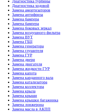
Диагностика турбины
Диагностика ходовой
Замена амортизаторов
Замена антифриза
Замена бампера
Замена бампера
Замена боковых зеркал
Замена воздушного фильтра
Замена ВУТ
Замена ГБЦ
Замена генератора
Замена глушителя
Замена ГУР
Замена двери
Замена двигателя
Замена жидкости ГУР
Замена капота
Замена карданного вала
Замена катализатора
Замена коллектора
Замена крыла
Замена крыши
Замена крышки багажника
Замена лонжерона
Замена масла в АКПП