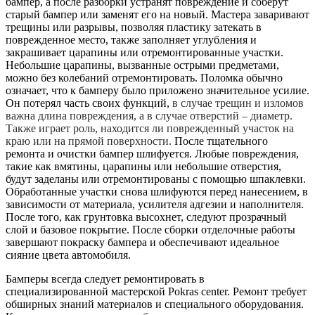
бампер, а после разборки устранят повреждение и соберут
старый бампер или заменят его на новый. Мастера заваривают
трещины или разрывы, позволяя пластику затекать в
поврежденное место, также заполняет углубления и
закрашивает царапины или отремонтированные участки.
Небольшие царапины, вызванные острыми предметами,
можно без колебаний отремонтировать. Поломка обычно
означает, что к бамперу было приложено значительное усилие.
Он потерял часть своих функций,
в случае трещин и изломов
важна длина повреждения, а в случае отверстий – диаметр.
Также играет роль, находится ли поврежденный участок на
краю или на прямой поверхности.
После тщательного
ремонта и очистки бампер шлифуется. Любые повреждения,
такие как вмятины, царапины или небольшие отверстия,
будут заделаны или отремонтированы с помощью шпаклевки.
Обработанные участки снова шлифуются перед нанесением, в
зависимости от материала, усилителя адгезии и наполнителя.
После того, как грунтовка высохнет, следуют прозрачный
слой и базовое покрытие. После сборки отделочные работы
завершают покраску бампера и обеспечивают идеальное
сияние цвета автомобиля.
Бамперы всегда следует ремонтировать в
специализированной мастерской Pokras center. Ремонт требует
обширных знаний материалов и специального оборудования.