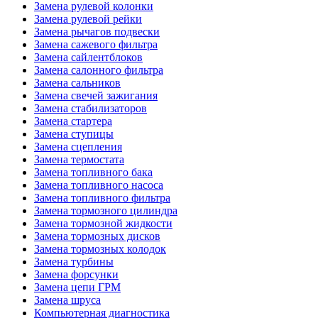
Замена рулевой колонки
Замена рулевой рейки
Замена рычагов подвески
Замена сажевого фильтра
Замена сайлентблоков
Замена салонного фильтра
Замена сальников
Замена свечей зажигания
Замена стабилизаторов
Замена стартера
Замена ступицы
Замена сцепления
Замена термостата
Замена топливного бака
Замена топливного насоса
Замена топливного фильтра
Замена тормозного цилиндра
Замена тормозной жидкости
Замена тормозных дисков
Замена тормозных колодок
Замена турбины
Замена форсунки
Замена цепи ГРМ
Замена шруса
Компьютерная диагностика