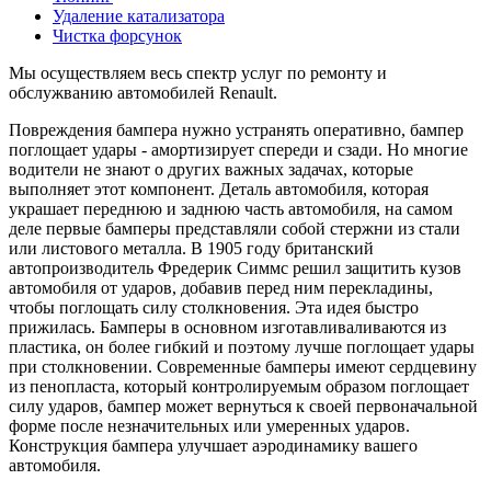
Удаление катализатора
Чистка форсунок
Мы осуществляем весь спектр услуг по ремонту и
обслужванию автомобилей Renault.
Повреждения бампера нужно устранять оперативно, бампер
поглощает удары - амортизирует спереди и сзади. Но многие
водители не знают о других важных задачах, которые
выполняет этот компонент. Деталь автомобиля, которая
украшает переднюю и заднюю часть автомобиля, на самом
деле первые бамперы представляли собой стержни из стали
или листового металла. В 1905 году британский
автопроизводитель Фредерик Симмс решил защитить кузов
автомобиля от ударов, добавив перед ним перекладины,
чтобы поглощать силу столкновения. Эта идея быстро
прижилась. Бамперы в основном изготавливаливаются из
пластика, он более гибкий и поэтому лучше поглощает удары
при столкновении. Современные бамперы имеют сердцевину
из пенопласта, который контролируемым образом поглощает
силу ударов, бампер может вернуться к своей первоначальной
форме после незначительных или умеренных ударов.
Конструкция бампера улучшает аэродинамику вашего
автомобиля.