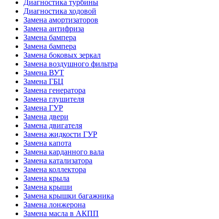
Диагностика турбины
Диагностика ходовой
Замена амортизаторов
Замена антифриза
Замена бампера
Замена бампера
Замена боковых зеркал
Замена воздушного фильтра
Замена ВУТ
Замена ГБЦ
Замена генератора
Замена глушителя
Замена ГУР
Замена двери
Замена двигателя
Замена жидкости ГУР
Замена капота
Замена карданного вала
Замена катализатора
Замена коллектора
Замена крыла
Замена крыши
Замена крышки багажника
Замена лонжерона
Замена масла в АКПП