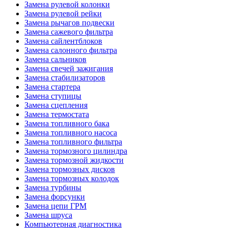
Замена рулевой колонки
Замена рулевой рейки
Замена рычагов подвески
Замена сажевого фильтра
Замена сайлентблоков
Замена салонного фильтра
Замена сальников
Замена свечей зажигания
Замена стабилизаторов
Замена стартера
Замена ступицы
Замена сцепления
Замена термостата
Замена топливного бака
Замена топливного насоса
Замена топливного фильтра
Замена тормозного цилиндра
Замена тормозной жидкости
Замена тормозных дисков
Замена тормозных колодок
Замена турбины
Замена форсунки
Замена цепи ГРМ
Замена шруса
Компьютерная диагностика