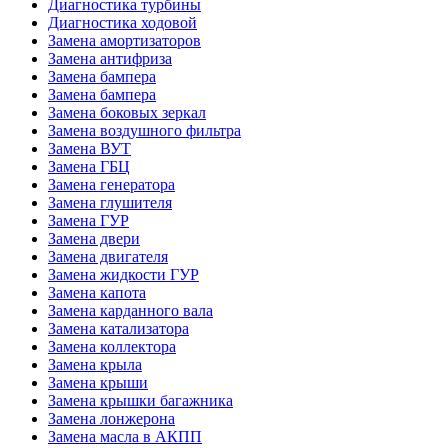
Диагностика турбины
Диагностика ходовой
Замена амортизаторов
Замена антифриза
Замена бампера
Замена бампера
Замена боковых зеркал
Замена воздушного фильтра
Замена ВУТ
Замена ГБЦ
Замена генератора
Замена глушителя
Замена ГУР
Замена двери
Замена двигателя
Замена жидкости ГУР
Замена капота
Замена карданного вала
Замена катализатора
Замена коллектора
Замена крыла
Замена крыши
Замена крышки багажника
Замена лонжерона
Замена масла в АКПП