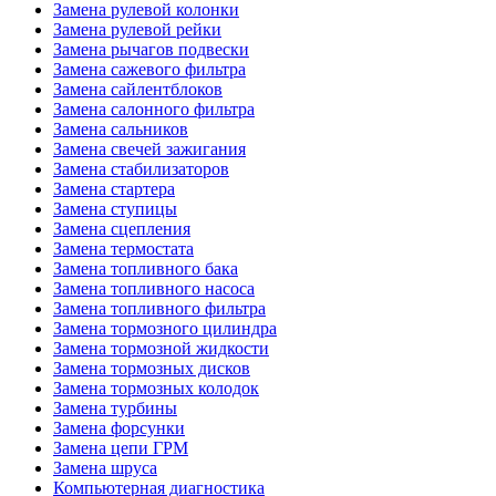
Замена рулевой колонки
Замена рулевой рейки
Замена рычагов подвески
Замена сажевого фильтра
Замена сайлентблоков
Замена салонного фильтра
Замена сальников
Замена свечей зажигания
Замена стабилизаторов
Замена стартера
Замена ступицы
Замена сцепления
Замена термостата
Замена топливного бака
Замена топливного насоса
Замена топливного фильтра
Замена тормозного цилиндра
Замена тормозной жидкости
Замена тормозных дисков
Замена тормозных колодок
Замена турбины
Замена форсунки
Замена цепи ГРМ
Замена шруса
Компьютерная диагностика