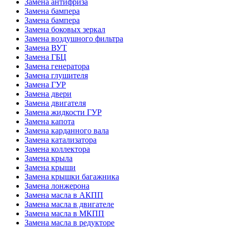
Замена антифриза
Замена бампера
Замена бампера
Замена боковых зеркал
Замена воздушного фильтра
Замена ВУТ
Замена ГБЦ
Замена генератора
Замена глушителя
Замена ГУР
Замена двери
Замена двигателя
Замена жидкости ГУР
Замена капота
Замена карданного вала
Замена катализатора
Замена коллектора
Замена крыла
Замена крыши
Замена крышки багажника
Замена лонжерона
Замена масла в АКПП
Замена масла в двигателе
Замена масла в МКПП
Замена масла в редукторе