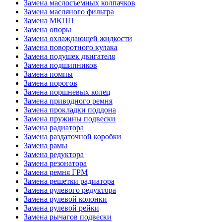
Замена маслосъемных колпачков
Замена масляного фильтра
Замена МКПП
Замена опоры
Замена охлаждающей жидкости
Замена поворотного кулака
Замена подушек двигателя
Замена подшипников
Замена помпы
Замена порогов
Замена поршневых колец
Замена приводного ремня
Замена прокладки поддона
Замена пружины подвески
Замена радиатора
Замена раздаточной коробки
Замена рамы
Замена редуктора
Замена резонатора
Замена ремня ГРМ
Замена решетки радиатора
Замена рулевого редуктора
Замена рулевой колонки
Замена рулевой рейки
Замена рычагов подвески