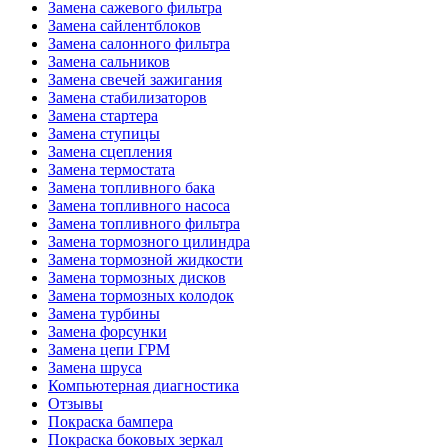
Замена сажевого фильтра
Замена сайлентблоков
Замена салонного фильтра
Замена сальников
Замена свечей зажигания
Замена стабилизаторов
Замена стартера
Замена ступицы
Замена сцепления
Замена термостата
Замена топливного бака
Замена топливного насоса
Замена топливного фильтра
Замена тормозного цилиндра
Замена тормозной жидкости
Замена тормозных дисков
Замена тормозных колодок
Замена турбины
Замена форсунки
Замена цепи ГРМ
Замена шруса
Компьютерная диагностика
Отзывы
Покраска бампера
Покраска боковых зеркал