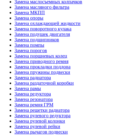
Замена маслосъемных колпачков
Замена масляного фильтра
Замена МКПП
Замена опоры
Замена охлаждающей жидкости
Замена поворотного кулака
Замена подушек двигателя
Замена подшипников
Замена помпы
Замена порогов
Замена поршневых колец
Замена приводного ремня
Замена прокладки поддона
Замена пружины подвески
Замена радиатора
Замена раздаточной коробки
Замена рамы
Замена редуктора
Замена резонатора
Замена ремня ГРМ
Замена решетки радиатора
Замена рулевого редуктора
Замена рулевой колонки
Замена рулевой рейки
Замена рычагов подвески