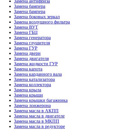
Замена антифриза
Замена бампера
Замена бампера
Замена боковых зеркал
Замена воздушного фильтра
Замена ВУТ
Замена ГБЦ
Замена генератора
Замена глушителя
Замена ГУР
Замена двери
Замена двигателя
Замена жидкости ГУР
Замена капота
Замена карданного вала
Замена катализатора
Замена коллектора
Замена крыла
Замена крыши
Замена крышки багажника
Замена лонжерона
Замена масла в АКПП
Замена масла в двигателе
Замена масла в МКПП
Замена масла в редукторе