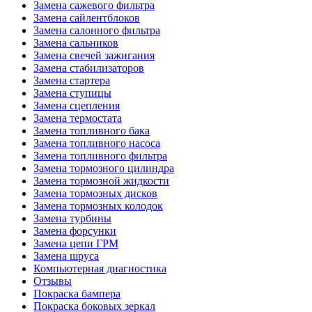
Замена сажевого фильтра
Замена сайлентблоков
Замена салонного фильтра
Замена сальников
Замена свечей зажигания
Замена стабилизаторов
Замена стартера
Замена ступицы
Замена сцепления
Замена термостата
Замена топливного бака
Замена топливного насоса
Замена топливного фильтра
Замена тормозного цилиндра
Замена тормозной жидкости
Замена тормозных дисков
Замена тормозных колодок
Замена турбины
Замена форсунки
Замена цепи ГРМ
Замена шруса
Компьютерная диагностика
Отзывы
Покраска бампера
Покраска боковых зеркал