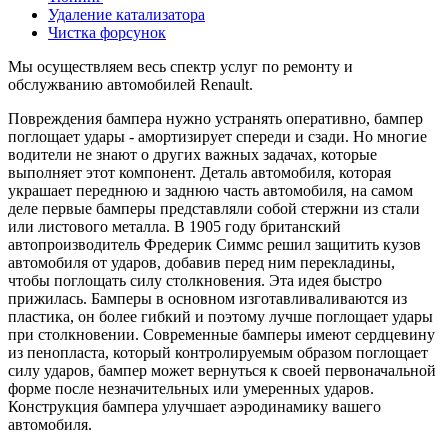
Удаление катализатора
Чистка форсунок
Мы осуществляем весь спектр услуг по ремонту и
обслужванию автомобилей Renault.
Повреждения бампера нужно устранять оперативно, бампер
поглощает удары - амортизирует спереди и сзади. Но многие
водители не знают о других важных задачах, которые
выполняет этот компонент. Деталь автомобиля, которая
украшает переднюю и заднюю часть автомобиля, на самом
деле первые бамперы представляли собой стержни из стали
или листового металла. В 1905 году британский
автопроизводитель Фредерик Симмс решил защитить кузов
автомобиля от ударов, добавив перед ним перекладины,
чтобы поглощать силу столкновения. Эта идея быстро
прижилась. Бамперы в основном изготавливаливаются из
пластика, он более гибкий и поэтому лучше поглощает удары
при столкновении. Современные бамперы имеют сердцевину
из пенопласта, который контролируемым образом поглощает
силу ударов, бампер может вернуться к своей первоначальной
форме после незначительных или умеренных ударов.
Конструкция бампера улучшает аэродинамику вашего
автомобиля.