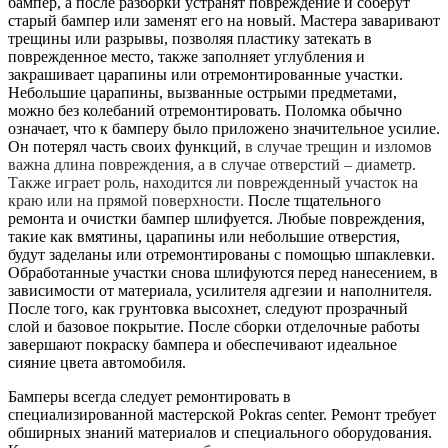
бампер, а после разборки устранят повреждение и соберут
старый бампер или заменят его на новый. Мастера заваривают
трещины или разрывы, позволяя пластику затекать в
поврежденное место, также заполняет углубления и
закрашивает царапины или отремонтированные участки.
Небольшие царапины, вызванные острыми предметами,
можно без колебаний отремонтировать. Поломка обычно
означает, что к бамперу было приложено значительное усилие.
Он потерял часть своих функций,
в случае трещин и изломов
важна длина повреждения, а в случае отверстий – диаметр.
Также играет роль, находится ли поврежденный участок на
краю или на прямой поверхности.
После тщательного
ремонта и очистки бампер шлифуется. Любые повреждения,
такие как вмятины, царапины или небольшие отверстия,
будут заделаны или отремонтированы с помощью шпаклевки.
Обработанные участки снова шлифуются перед нанесением, в
зависимости от материала, усилителя адгезии и наполнителя.
После того, как грунтовка высохнет, следуют прозрачный
слой и базовое покрытие. После сборки отделочные работы
завершают покраску бампера и обеспечивают идеальное
сияние цвета автомобиля.
Бамперы всегда следует ремонтировать в
специализированной мастерской Pokras center. Ремонт требует
обширных знаний материалов и специального оборудования.