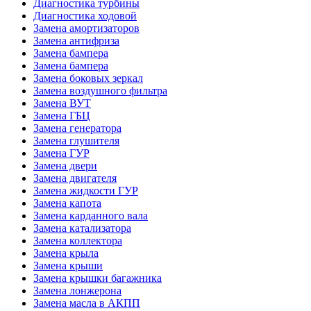
Диагностика турбины
Диагностика ходовой
Замена амортизаторов
Замена антифриза
Замена бампера
Замена бампера
Замена боковых зеркал
Замена воздушного фильтра
Замена ВУТ
Замена ГБЦ
Замена генератора
Замена глушителя
Замена ГУР
Замена двери
Замена двигателя
Замена жидкости ГУР
Замена капота
Замена карданного вала
Замена катализатора
Замена коллектора
Замена крыла
Замена крыши
Замена крышки багажника
Замена лонжерона
Замена масла в АКПП