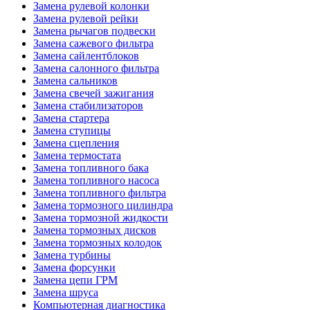
Замена рулевой колонки
Замена рулевой рейки
Замена рычагов подвески
Замена сажевого фильтра
Замена сайлентблоков
Замена салонного фильтра
Замена сальников
Замена свечей зажигания
Замена стабилизаторов
Замена стартера
Замена ступицы
Замена сцепления
Замена термостата
Замена топливного бака
Замена топливного насоса
Замена топливного фильтра
Замена тормозного цилиндра
Замена тормозной жидкости
Замена тормозных дисков
Замена тормозных колодок
Замена турбины
Замена форсунки
Замена цепи ГРМ
Замена шруса
Компьютерная диагностика