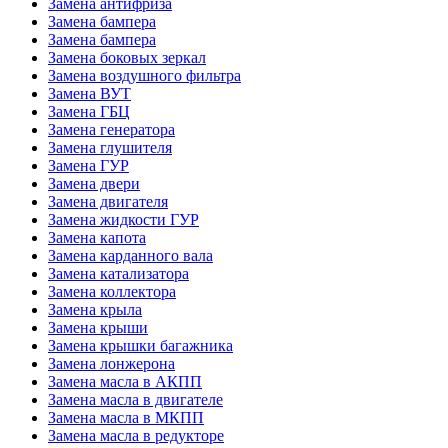
Замена антифриза
Замена бампера
Замена бампера
Замена боковых зеркал
Замена воздушного фильтра
Замена ВУТ
Замена ГБЦ
Замена генератора
Замена глушителя
Замена ГУР
Замена двери
Замена двигателя
Замена жидкости ГУР
Замена капота
Замена карданного вала
Замена катализатора
Замена коллектора
Замена крыла
Замена крыши
Замена крышки багажника
Замена лонжерона
Замена масла в АКПП
Замена масла в двигателе
Замена масла в МКПП
Замена масла в редукторе