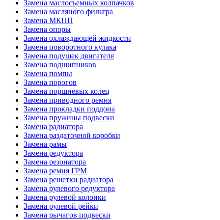
Замена маслосъемных колпачков
Замена масляного фильтра
Замена МКПП
Замена опоры
Замена охлаждающей жидкости
Замена поворотного кулака
Замена подушек двигателя
Замена подшипников
Замена помпы
Замена порогов
Замена поршневых колец
Замена приводного ремня
Замена прокладки поддона
Замена пружины подвески
Замена радиатора
Замена раздаточной коробки
Замена рамы
Замена редуктора
Замена резонатора
Замена ремня ГРМ
Замена решетки радиатора
Замена рулевого редуктора
Замена рулевой колонки
Замена рулевой рейки
Замена рычагов подвески