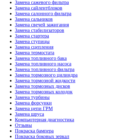
Замена сажевого фильтра
Замена сайлентблоков
Замена салонного фильтра
Замена сальников
Замена свечей зажигания
Замена стабилизаторов
Замена стартера
Замена ступицы
Замена сцепления
Замена термостата
Замена топливного бака
Замена топливного насоса
Замена топливного фильтра
Замена тормозного цилиндра
Замена тормозной жидкости
Замена тормозных дисков
Замена тормозных колодок
Замена турбины
Замена форсунки
Замена цепи ГРМ
Замена шруса
Компьютерная диагностика
Отзывы
Покраска бампера
Покраска боковых зеркал