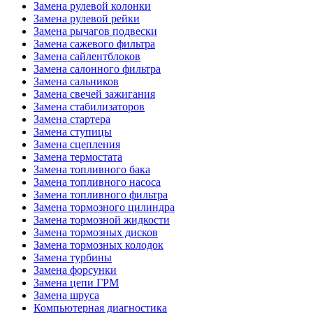
Замена рулевой колонки
Замена рулевой рейки
Замена рычагов подвески
Замена сажевого фильтра
Замена сайлентблоков
Замена салонного фильтра
Замена сальников
Замена свечей зажигания
Замена стабилизаторов
Замена стартера
Замена ступицы
Замена сцепления
Замена термостата
Замена топливного бака
Замена топливного насоса
Замена топливного фильтра
Замена тормозного цилиндра
Замена тормозной жидкости
Замена тормозных дисков
Замена тормозных колодок
Замена турбины
Замена форсунки
Замена цепи ГРМ
Замена шруса
Компьютерная диагностика