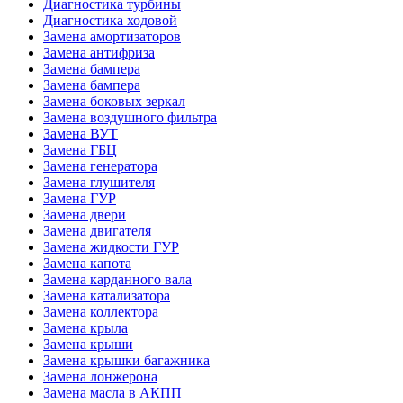
Диагностика турбины
Диагностика ходовой
Замена амортизаторов
Замена антифриза
Замена бампера
Замена бампера
Замена боковых зеркал
Замена воздушного фильтра
Замена ВУТ
Замена ГБЦ
Замена генератора
Замена глушителя
Замена ГУР
Замена двери
Замена двигателя
Замена жидкости ГУР
Замена капота
Замена карданного вала
Замена катализатора
Замена коллектора
Замена крыла
Замена крыши
Замена крышки багажника
Замена лонжерона
Замена масла в АКПП