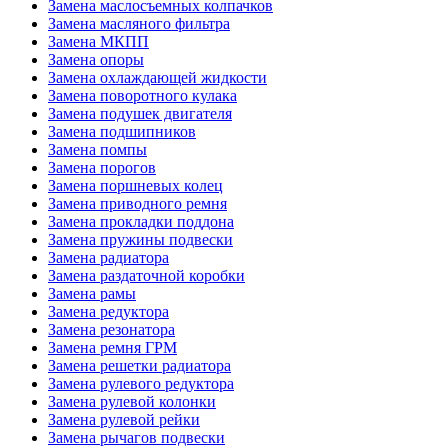
Замена маслосъемных колпачков
Замена масляного фильтра
Замена МКПП
Замена опоры
Замена охлаждающей жидкости
Замена поворотного кулака
Замена подушек двигателя
Замена подшипников
Замена помпы
Замена порогов
Замена поршневых колец
Замена приводного ремня
Замена прокладки поддона
Замена пружины подвески
Замена радиатора
Замена раздаточной коробки
Замена рамы
Замена редуктора
Замена резонатора
Замена ремня ГРМ
Замена решетки радиатора
Замена рулевого редуктора
Замена рулевой колонки
Замена рулевой рейки
Замена рычагов подвески