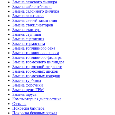
Замена сажевого фильтра
Замена сайлентблоков
Замена салонного фильтра
Замена сальников
Замена свечей зажигания
Замена стабилизаторов
Замена стартера
Замена ступицы
Замена сцепления
Замена термостата
Замена топливного бака
Замена топливного насоса
Замена топливного фильтра
Замена тормозного цилиндра
Замена тормозной жидкости
Замена тормозных дисков
Замена тормозных колодок
Замена турбины
Замена форсунки
Замена цепи ГРМ
Замена шруса
Компьютерная диагностика
Отзывы
Покраска бампера
Покраска боковых зеркал