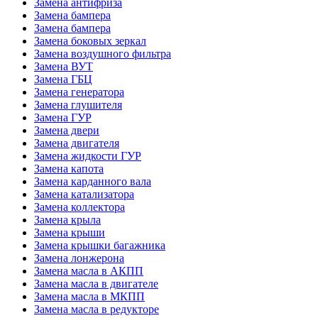
Замена антифриза
Замена бампера
Замена бампера
Замена боковых зеркал
Замена воздушного фильтра
Замена ВУТ
Замена ГБЦ
Замена генератора
Замена глушителя
Замена ГУР
Замена двери
Замена двигателя
Замена жидкости ГУР
Замена капота
Замена карданного вала
Замена катализатора
Замена коллектора
Замена крыла
Замена крыши
Замена крышки багажника
Замена лонжерона
Замена масла в АКПП
Замена масла в двигателе
Замена масла в МКПП
Замена масла в редукторе