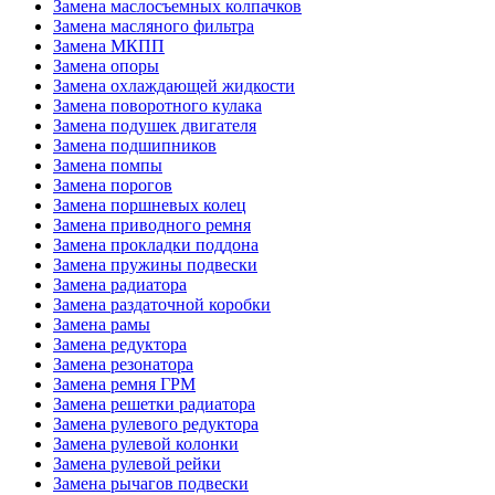
Замена маслосъемных колпачков
Замена масляного фильтра
Замена МКПП
Замена опоры
Замена охлаждающей жидкости
Замена поворотного кулака
Замена подушек двигателя
Замена подшипников
Замена помпы
Замена порогов
Замена поршневых колец
Замена приводного ремня
Замена прокладки поддона
Замена пружины подвески
Замена радиатора
Замена раздаточной коробки
Замена рамы
Замена редуктора
Замена резонатора
Замена ремня ГРМ
Замена решетки радиатора
Замена рулевого редуктора
Замена рулевой колонки
Замена рулевой рейки
Замена рычагов подвески