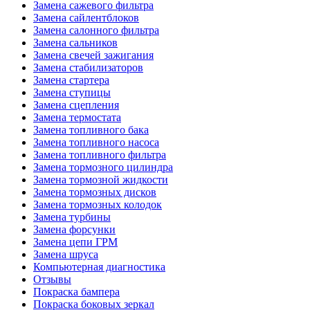
Замена сажевого фильтра
Замена сайлентблоков
Замена салонного фильтра
Замена сальников
Замена свечей зажигания
Замена стабилизаторов
Замена стартера
Замена ступицы
Замена сцепления
Замена термостата
Замена топливного бака
Замена топливного насоса
Замена топливного фильтра
Замена тормозного цилиндра
Замена тормозной жидкости
Замена тормозных дисков
Замена тормозных колодок
Замена турбины
Замена форсунки
Замена цепи ГРМ
Замена шруса
Компьютерная диагностика
Отзывы
Покраска бампера
Покраска боковых зеркал