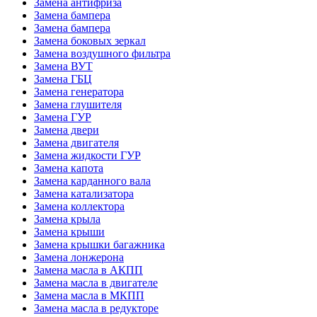
Замена антифриза
Замена бампера
Замена бампера
Замена боковых зеркал
Замена воздушного фильтра
Замена ВУТ
Замена ГБЦ
Замена генератора
Замена глушителя
Замена ГУР
Замена двери
Замена двигателя
Замена жидкости ГУР
Замена капота
Замена карданного вала
Замена катализатора
Замена коллектора
Замена крыла
Замена крыши
Замена крышки багажника
Замена лонжерона
Замена масла в АКПП
Замена масла в двигателе
Замена масла в МКПП
Замена масла в редукторе