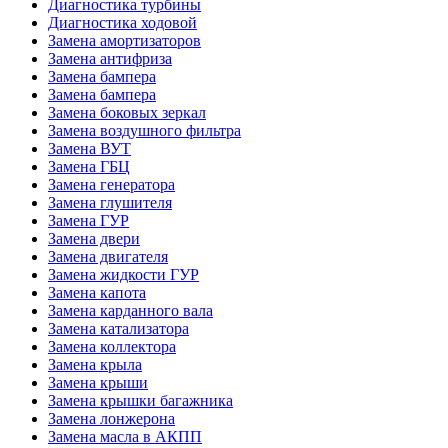
Диагностика турбины
Диагностика ходовой
Замена амортизаторов
Замена антифриза
Замена бампера
Замена бампера
Замена боковых зеркал
Замена воздушного фильтра
Замена ВУТ
Замена ГБЦ
Замена генератора
Замена глушителя
Замена ГУР
Замена двери
Замена двигателя
Замена жидкости ГУР
Замена капота
Замена карданного вала
Замена катализатора
Замена коллектора
Замена крыла
Замена крыши
Замена крышки багажника
Замена лонжерона
Замена масла в АКПП