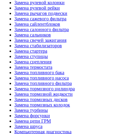
Замена рулевой колонки
Замена рулевой рейки
Замена рычагов подвески
Замена сажевого фильтра
Замена сайлентблоков
Замена салонного фильтра
Замена сальников
Замена свечей зажигания
Замена стабилизаторов
Замена стартера
Замена ступицы
Замена сцепления
Замена термостата
Замена топливного бака
Замена топливного насоса
Замена топливного фильтра
Замена тормозного цилиндра
Замена тормозной жидкости
Замена тормозных дисков
Замена тормозных колодок
Замена турбины
Замена форсунки
Замена цепи ГРМ
Замена шруса
Компьютерная диагностика