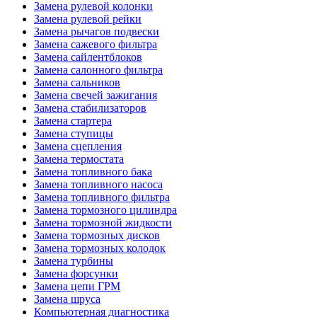
Замена рулевой колонки
Замена рулевой рейки
Замена рычагов подвески
Замена сажевого фильтра
Замена сайлентблоков
Замена салонного фильтра
Замена сальников
Замена свечей зажигания
Замена стабилизаторов
Замена стартера
Замена ступицы
Замена сцепления
Замена термостата
Замена топливного бака
Замена топливного насоса
Замена топливного фильтра
Замена тормозного цилиндра
Замена тормозной жидкости
Замена тормозных дисков
Замена тормозных колодок
Замена турбины
Замена форсунки
Замена цепи ГРМ
Замена шруса
Компьютерная диагностика