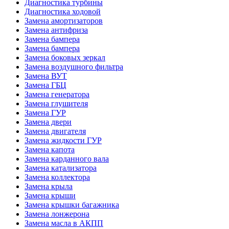
Диагностика турбины
Диагностика ходовой
Замена амортизаторов
Замена антифриза
Замена бампера
Замена бампера
Замена боковых зеркал
Замена воздушного фильтра
Замена ВУТ
Замена ГБЦ
Замена генератора
Замена глушителя
Замена ГУР
Замена двери
Замена двигателя
Замена жидкости ГУР
Замена капота
Замена карданного вала
Замена катализатора
Замена коллектора
Замена крыла
Замена крыши
Замена крышки багажника
Замена лонжерона
Замена масла в АКПП