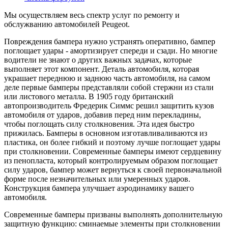
Мы осуществляем весь спектр услуг по ремонту и
обслужванию автомобилей Peugeot.
Повреждения бампера нужно устранять оперативно, бампер
поглощает удары - амортизирует спереди и сзади. Но многие
водители не знают о других важных задачах, которые
выполняет этот компонент. Деталь автомобиля, которая
украшает переднюю и заднюю часть автомобиля, на самом
деле первые бамперы представляли собой стержни из стали
или листового металла. В 1905 году британский
автопроизводитель Фредерик Симмс решил защитить кузов
автомобиля от ударов, добавив перед ним перекладины,
чтобы поглощать силу столкновения. Эта идея быстро
прижилась. Бамперы в основном изготавливаливаются из
пластика, он более гибкий и поэтому лучше поглощает удары
при столкновении. Современные бамперы имеют сердцевину
из пенопласта, который контролируемым образом поглощает
силу ударов, бампер может вернуться к своей первоначальной
форме после незначительных или умеренных ударов.
Конструкция бампера улучшает аэродинамику вашего
автомобиля.
Современные бамперы призваны выполнять дополнительную
защитную функцию: сминаемые элементы при столкновении