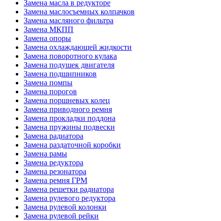
Замена масла в редукторе
Замена маслосъемных колпачков
Замена масляного фильтра
Замена МКПП
Замена опоры
Замена охлаждающей жидкости
Замена поворотного кулака
Замена подушек двигателя
Замена подшипников
Замена помпы
Замена порогов
Замена поршневых колец
Замена приводного ремня
Замена прокладки поддона
Замена пружины подвески
Замена радиатора
Замена раздаточной коробки
Замена рамы
Замена редуктора
Замена резонатора
Замена ремня ГРМ
Замена решетки радиатора
Замена рулевого редуктора
Замена рулевой колонки
Замена рулевой рейки