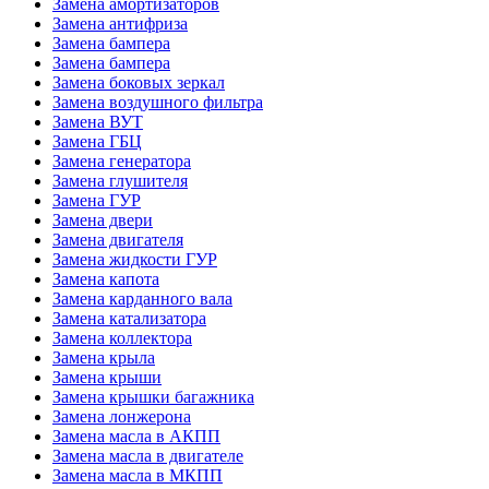
Замена амортизаторов
Замена антифриза
Замена бампера
Замена бампера
Замена боковых зеркал
Замена воздушного фильтра
Замена ВУТ
Замена ГБЦ
Замена генератора
Замена глушителя
Замена ГУР
Замена двери
Замена двигателя
Замена жидкости ГУР
Замена капота
Замена карданного вала
Замена катализатора
Замена коллектора
Замена крыла
Замена крыши
Замена крышки багажника
Замена лонжерона
Замена масла в АКПП
Замена масла в двигателе
Замена масла в МКПП