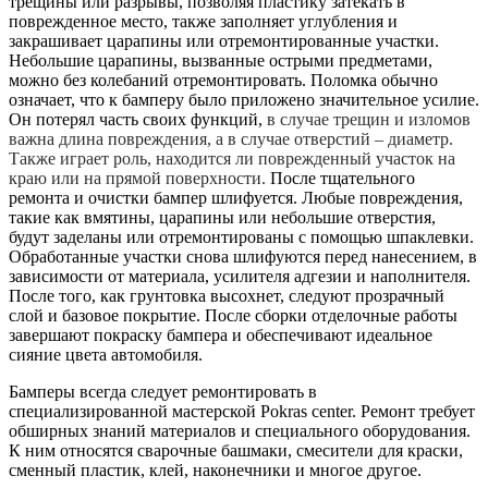
трещины или разрывы, позволяя пластику затекать в
поврежденное место, также заполняет углубления и
закрашивает царапины или отремонтированные участки.
Небольшие царапины, вызванные острыми предметами,
можно без колебаний отремонтировать. Поломка обычно
означает, что к бамперу было приложено значительное усилие.
Он потерял часть своих функций,
в случае трещин и изломов
важна длина повреждения, а в случае отверстий – диаметр.
Также играет роль, находится ли поврежденный участок на
краю или на прямой поверхности.
После тщательного
ремонта и очистки бампер шлифуется. Любые повреждения,
такие как вмятины, царапины или небольшие отверстия,
будут заделаны или отремонтированы с помощью шпаклевки.
Обработанные участки снова шлифуются перед нанесением, в
зависимости от материала, усилителя адгезии и наполнителя.
После того, как грунтовка высохнет, следуют прозрачный
слой и базовое покрытие. После сборки отделочные работы
завершают покраску бампера и обеспечивают идеальное
сияние цвета автомобиля.
Бамперы всегда следует ремонтировать в
специализированной мастерской Pokras center. Ремонт требует
обширных знаний материалов и специального оборудования.
К ним относятся сварочные башмаки, смесители для краски,
сменный пластик, клей, наконечники и многое другое.