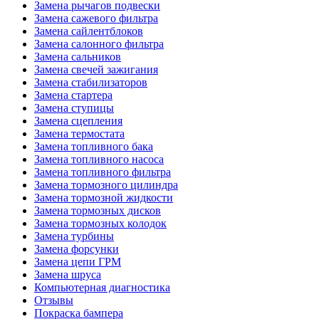
Замена рычагов подвески
Замена сажевого фильтра
Замена сайлентблоков
Замена салонного фильтра
Замена сальников
Замена свечей зажигания
Замена стабилизаторов
Замена стартера
Замена ступицы
Замена сцепления
Замена термостата
Замена топливного бака
Замена топливного насоса
Замена топливного фильтра
Замена тормозного цилиндра
Замена тормозной жидкости
Замена тормозных дисков
Замена тормозных колодок
Замена турбины
Замена форсунки
Замена цепи ГРМ
Замена шруса
Компьютерная диагностика
Отзывы
Покраска бампера