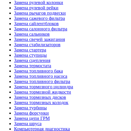
Замена рулевой колонки
Замена рулевой рейки
Замена рычагов подвески
Замена сажевого фильтра
Замена сайлентблоков
Замена салонного фильтра
Замена сальников
Замена свечей зажигания
Замена стабилизаторов
Замена стартера
Замена ступицы
Замена сцепления
Замена термостата
Замена топливного бака
Замена топливного насоса
Замена топливного фильтра
Замена тормозного цилиндра
Замена тормозной жидкости
Замена тормозных дисков
Замена тормозных колодок
Замена турбины
Замена форсунки
Замена цепи ГРМ
Замена шруса
Компьютерная диагностика