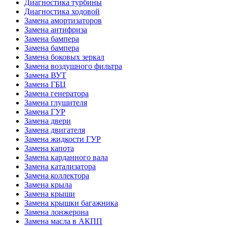
Диагностика турбины
Диагностика ходовой
Замена амортизаторов
Замена антифриза
Замена бампера
Замена бампера
Замена боковых зеркал
Замена воздушного фильтра
Замена ВУТ
Замена ГБЦ
Замена генератора
Замена глушителя
Замена ГУР
Замена двери
Замена двигателя
Замена жидкости ГУР
Замена капота
Замена карданного вала
Замена катализатора
Замена коллектора
Замена крыла
Замена крыши
Замена крышки багажника
Замена лонжерона
Замена масла в АКПП