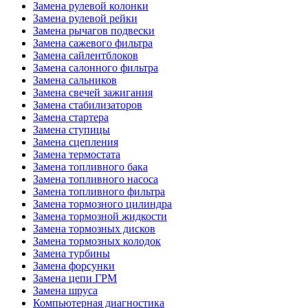
Замена рулевой колонки
Замена рулевой рейки
Замена рычагов подвески
Замена сажевого фильтра
Замена сайлентблоков
Замена салонного фильтра
Замена сальников
Замена свечей зажигания
Замена стабилизаторов
Замена стартера
Замена ступицы
Замена сцепления
Замена термостата
Замена топливного бака
Замена топливного насоса
Замена топливного фильтра
Замена тормозного цилиндра
Замена тормозной жидкости
Замена тормозных дисков
Замена тормозных колодок
Замена турбины
Замена форсунки
Замена цепи ГРМ
Замена шруса
Компьютерная диагностика