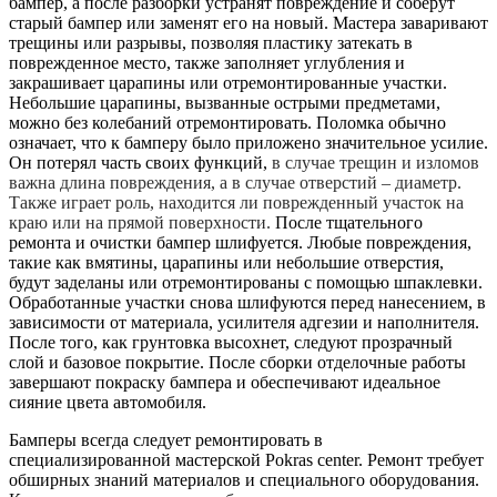
бампер, а после разборки устранят повреждение и соберут
старый бампер или заменят его на новый. Мастера заваривают
трещины или разрывы, позволяя пластику затекать в
поврежденное место, также заполняет углубления и
закрашивает царапины или отремонтированные участки.
Небольшие царапины, вызванные острыми предметами,
можно без колебаний отремонтировать. Поломка обычно
означает, что к бамперу было приложено значительное усилие.
Он потерял часть своих функций,
в случае трещин и изломов
важна длина повреждения, а в случае отверстий – диаметр.
Также играет роль, находится ли поврежденный участок на
краю или на прямой поверхности.
После тщательного
ремонта и очистки бампер шлифуется. Любые повреждения,
такие как вмятины, царапины или небольшие отверстия,
будут заделаны или отремонтированы с помощью шпаклевки.
Обработанные участки снова шлифуются перед нанесением, в
зависимости от материала, усилителя адгезии и наполнителя.
После того, как грунтовка высохнет, следуют прозрачный
слой и базовое покрытие. После сборки отделочные работы
завершают покраску бампера и обеспечивают идеальное
сияние цвета автомобиля.
Бамперы всегда следует ремонтировать в
специализированной мастерской Pokras center. Ремонт требует
обширных знаний материалов и специального оборудования.