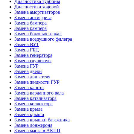
Диагностика турбины
Диагностика ходовой
Замена амортизаторов
Замена антифриза
Замена бампера
Замена бампера
Замена боковых зеркал
Замена воздушного фильтра
Замена ВУТ
Замена ГБЦ
Замена генератора
Замена глушителя
Замена ГУР
Замена двери
Замена двигателя
Замена жидкости ГУР
Замена капота
Замена карданного вала
Замена катализатора
Замена коллектора
Замена крыла
Замена крыши
Замена крышки багажника
Замена лонжерона
Замена масла в АКПП