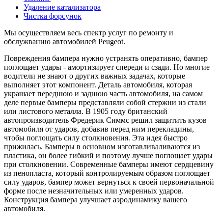
Удаление катализатора
Чистка форсунок
Мы осуществляем весь спектр услуг по ремонту и
обслужванию автомобилей Peugeot.
Повреждения бампера нужно устранять оперативно, бампер
поглощает удары - амортизирует спереди и сзади. Но многие
водители не знают о других важных задачах, которые
выполняет этот компонент. Деталь автомобиля, которая
украшает переднюю и заднюю часть автомобиля, на самом
деле первые бамперы представляли собой стержни из стали
или листового металла. В 1905 году британский
автопроизводитель Фредерик Симмс решил защитить кузов
автомобиля от ударов, добавив перед ним перекладины,
чтобы поглощать силу столкновения. Эта идея быстро
прижилась. Бамперы в основном изготавливаливаются из
пластика, он более гибкий и поэтому лучше поглощает удары
при столкновении. Современные бамперы имеют сердцевину
из пенопласта, который контролируемым образом поглощает
силу ударов, бампер может вернуться к своей первоначальной
форме после незначительных или умеренных ударов.
Конструкция бампера улучшает аэродинамику вашего
автомобиля.