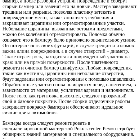
бампер, а после разборки устранят повреждение и соберут
старый бампер или заменят его на новый. Мастера заваривают
трещины или разрывы, позволяя пластику затекать в
поврежденное место, также заполняет углубления и
закрашивает царапины или отремонтированные участки.
Небольшие царапины, вызванные острыми предметами,
можно без колебаний отремонтировать. Поломка обычно
означает, что к бамперу было приложено значительное усилие.
Он потерял часть своих функций,
в случае трещин и изломов
важна длина повреждения, а в случае отверстий – диаметр.
Также играет роль, находится ли поврежденный участок на
краю или на прямой поверхности.
После тщательного
ремонта и очистки бампер шлифуется. Любые повреждения,
такие как вмятины, царапины или небольшие отверстия,
будут заделаны или отремонтированы с помощью шпаклевки.
Обработанные участки снова шлифуются перед нанесением, в
зависимости от материала, усилителя адгезии и наполнителя.
После того, как грунтовка высохнет, следуют прозрачный
слой и базовое покрытие. После сборки отделочные работы
завершают покраску бампера и обеспечивают идеальное
сияние цвета автомобиля.
Бамперы всегда следует ремонтировать в
специализированной мастерской Pokras center. Ремонт требует
обширных знаний материалов и специального оборудования.