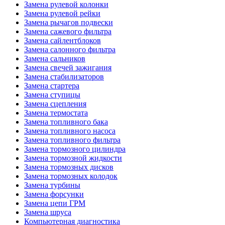
Замена рулевой колонки
Замена рулевой рейки
Замена рычагов подвески
Замена сажевого фильтра
Замена сайлентблоков
Замена салонного фильтра
Замена сальников
Замена свечей зажигания
Замена стабилизаторов
Замена стартера
Замена ступицы
Замена сцепления
Замена термостата
Замена топливного бака
Замена топливного насоса
Замена топливного фильтра
Замена тормозного цилиндра
Замена тормозной жидкости
Замена тормозных дисков
Замена тормозных колодок
Замена турбины
Замена форсунки
Замена цепи ГРМ
Замена шруса
Компьютерная диагностика