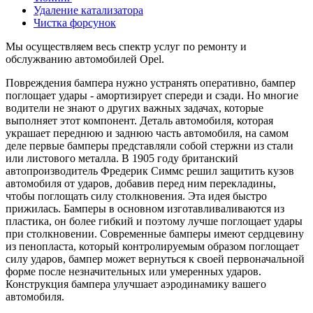
Удаление катализатора
Чистка форсунок
Мы осуществляем весь спектр услуг по ремонту и
обслужванию автомобилей Opel.
Повреждения бампера нужно устранять оперативно, бампер
поглощает удары - амортизирует спереди и сзади. Но многие
водители не знают о других важных задачах, которые
выполняет этот компонент. Деталь автомобиля, которая
украшает переднюю и заднюю часть автомобиля, на самом
деле первые бамперы представляли собой стержни из стали
или листового металла. В 1905 году британский
автопроизводитель Фредерик Симмс решил защитить кузов
автомобиля от ударов, добавив перед ним перекладины,
чтобы поглощать силу столкновения. Эта идея быстро
прижилась. Бамперы в основном изготавливаливаются из
пластика, он более гибкий и поэтому лучше поглощает удары
при столкновении. Современные бамперы имеют сердцевину
из пенопласта, который контролируемым образом поглощает
силу ударов, бампер может вернуться к своей первоначальной
форме после незначительных или умеренных ударов.
Конструкция бампера улучшает аэродинамику вашего
автомобиля.