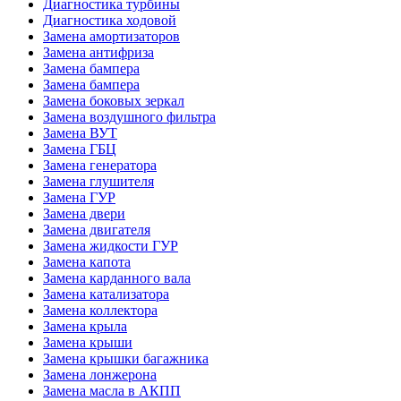
Диагностика турбины
Диагностика ходовой
Замена амортизаторов
Замена антифриза
Замена бампера
Замена бампера
Замена боковых зеркал
Замена воздушного фильтра
Замена ВУТ
Замена ГБЦ
Замена генератора
Замена глушителя
Замена ГУР
Замена двери
Замена двигателя
Замена жидкости ГУР
Замена капота
Замена карданного вала
Замена катализатора
Замена коллектора
Замена крыла
Замена крыши
Замена крышки багажника
Замена лонжерона
Замена масла в АКПП