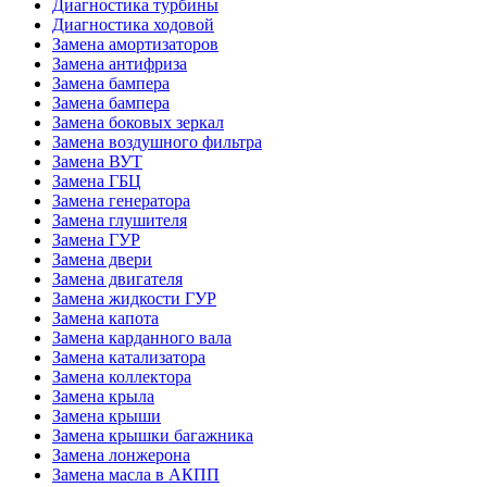
Диагностика турбины
Диагностика ходовой
Замена амортизаторов
Замена антифриза
Замена бампера
Замена бампера
Замена боковых зеркал
Замена воздушного фильтра
Замена ВУТ
Замена ГБЦ
Замена генератора
Замена глушителя
Замена ГУР
Замена двери
Замена двигателя
Замена жидкости ГУР
Замена капота
Замена карданного вала
Замена катализатора
Замена коллектора
Замена крыла
Замена крыши
Замена крышки багажника
Замена лонжерона
Замена масла в АКПП