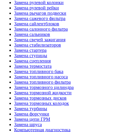
Замена рулевой колонки
Замена рулевой рейки
Замена рычагов подвески
Замена сажевого фильтра
Замена сайлентблоков
Замена салонного фильтра
Замена сальников
Замена свечей зажигания
Замена стабилизаторов
Замена стартера
Замена ступицы
Замена сцепления
Замена термостата
Замена топливного бака
Замена топливного насоса
Замена топливного фильтра
Замена тормозного цилиндра
Замена тормозной жидкости
Замена тормозных дисков
Замена тормозных колодок
Замена турбины
Замена форсунки
Замена цепи ГРМ
Замена шруса
Компьютерная диагностика