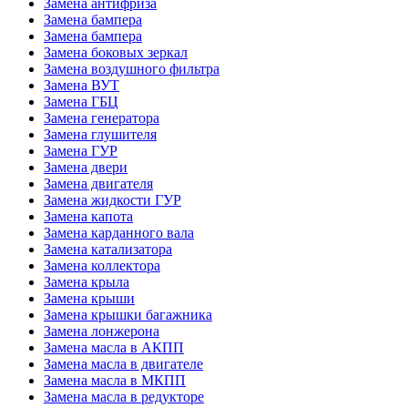
Замена антифриза
Замена бампера
Замена бампера
Замена боковых зеркал
Замена воздушного фильтра
Замена ВУТ
Замена ГБЦ
Замена генератора
Замена глушителя
Замена ГУР
Замена двери
Замена двигателя
Замена жидкости ГУР
Замена капота
Замена карданного вала
Замена катализатора
Замена коллектора
Замена крыла
Замена крыши
Замена крышки багажника
Замена лонжерона
Замена масла в АКПП
Замена масла в двигателе
Замена масла в МКПП
Замена масла в редукторе