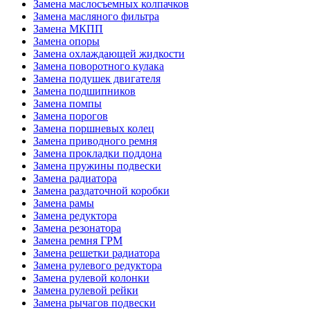
Замена маслосъемных колпачков
Замена масляного фильтра
Замена МКПП
Замена опоры
Замена охлаждающей жидкости
Замена поворотного кулака
Замена подушек двигателя
Замена подшипников
Замена помпы
Замена порогов
Замена поршневых колец
Замена приводного ремня
Замена прокладки поддона
Замена пружины подвески
Замена радиатора
Замена раздаточной коробки
Замена рамы
Замена редуктора
Замена резонатора
Замена ремня ГРМ
Замена решетки радиатора
Замена рулевого редуктора
Замена рулевой колонки
Замена рулевой рейки
Замена рычагов подвески