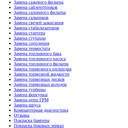
Замена сажевого фильтра
Замена сайлентблоков
Замена салонного фильтра
Замена сальников
Замена свечей зажигания
Замена стабилизаторов
Замена стартера
Замена ступицы
Замена сцепления
Замена термостата
Замена топливного бака
Замена топливного насоса
Замена топливного фильтра
Замена тормозного цилиндра
Замена тормозной жидкости
Замена тормозных дисков
Замена тормозных колодок
Замена турбины
Замена форсунки
Замена цепи ГРМ
Замена шруса
Компьютерная диагностика
Отзывы
Покраска бампера
Покраска боковых зеркал