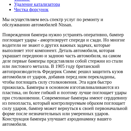
Удаление катализатора
Чистка форсунок
Мы осуществляем весь спектр услуг по ремонту и
обслужванию автомобилей Nissan.
Повреждения бампера нужно устранять оперативно, бампер
поглощает удары - амортизирует спереди и сзади. Но многие
водители не знают о других важных задачах, которые
выполняет этот компонент. Деталь автомобиля, которая
украшает переднюю и заднюю часть автомобиля, на самом
деле первые бамперы представляли собой стержни из стали
или листового металла. В 1905 году британский
автопроизводитель Фредерик Симмс решил защитить кузов
автомобиля от ударов, добавив перед ним перекладины,
чтобы поглощать силу столкновения. Эта идея быстро
прижилась. Бамперы в основном изготавливаливаются из
пластика, он более гибкий и поэтому лучше поглощает удары
при столкновении. Современные бамперы имеют сердцевину
из пенопласта, который контролируемым образом поглощает
силу ударов, бампер может вернуться к своей первоначальной
форме после незначительных или умеренных ударов.
Конструкция бампера улучшает аэродинамику вашего
автомобиля.