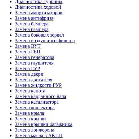
Диагностика турбины
Диагностика ходовой
Замена амортизаторов
Замена антифриза
Замена бампера
Замена бампера
Замена боковых зеркал
Замена воздушного фильтра
Замена ВУТ
Замена ГБЦ
Замена генератора
Замена глушителя
Замена ГУР
Замена двери
Замена двигателя
Замена жидкости ГУР
Замена капота
Замена карданного вала
Замена катализатора
Замена коллектора
Замена крыла
Замена крыши
Замена крышки багажника
Замена лонжерона
Замена масла в АКПП