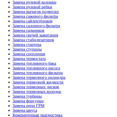
Замена рулевой колонки
Замена рулевой рейки
Замена рычагов подвески
Замена сажевого фильтра
Замена сайлентблоков
Замена салонного фильтра
Замена сальников
Замена свечей зажигания
Замена стабилизаторов
Замена стартера
Замена ступицы
Замена сцепления
Замена термостата
Замена топливного бака
Замена топливного насоса
Замена топливного фильтра
Замена тормозного цилиндра
Замена тормозной жидкости
Замена тормозных дисков
Замена тормозных колодок
Замена турбины
Замена форсунки
Замена цепи ГРМ
Замена шруса
Компьютерная диагностика