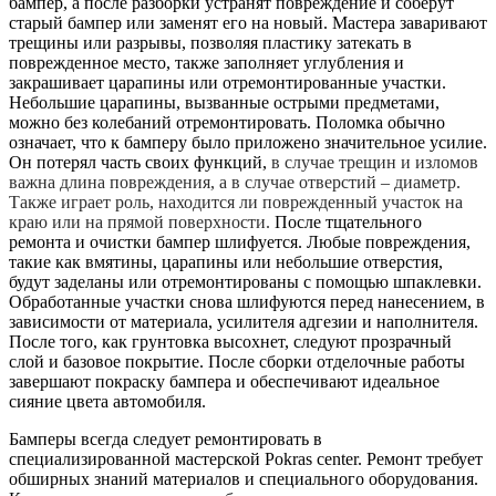
бампер, а после разборки устранят повреждение и соберут
старый бампер или заменят его на новый. Мастера заваривают
трещины или разрывы, позволяя пластику затекать в
поврежденное место, также заполняет углубления и
закрашивает царапины или отремонтированные участки.
Небольшие царапины, вызванные острыми предметами,
можно без колебаний отремонтировать. Поломка обычно
означает, что к бамперу было приложено значительное усилие.
Он потерял часть своих функций,
в случае трещин и изломов
важна длина повреждения, а в случае отверстий – диаметр.
Также играет роль, находится ли поврежденный участок на
краю или на прямой поверхности.
После тщательного
ремонта и очистки бампер шлифуется. Любые повреждения,
такие как вмятины, царапины или небольшие отверстия,
будут заделаны или отремонтированы с помощью шпаклевки.
Обработанные участки снова шлифуются перед нанесением, в
зависимости от материала, усилителя адгезии и наполнителя.
После того, как грунтовка высохнет, следуют прозрачный
слой и базовое покрытие. После сборки отделочные работы
завершают покраску бампера и обеспечивают идеальное
сияние цвета автомобиля.
Бамперы всегда следует ремонтировать в
специализированной мастерской Pokras center. Ремонт требует
обширных знаний материалов и специального оборудования.