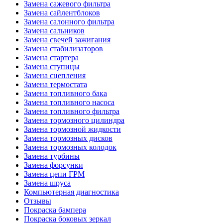
Замена сажевого фильтра
Замена сайлентблоков
Замена салонного фильтра
Замена сальников
Замена свечей зажигания
Замена стабилизаторов
Замена стартера
Замена ступицы
Замена сцепления
Замена термостата
Замена топливного бака
Замена топливного насоса
Замена топливного фильтра
Замена тормозного цилиндра
Замена тормозной жидкости
Замена тормозных дисков
Замена тормозных колодок
Замена турбины
Замена форсунки
Замена цепи ГРМ
Замена шруса
Компьютерная диагностика
Отзывы
Покраска бампера
Покраска боковых зеркал