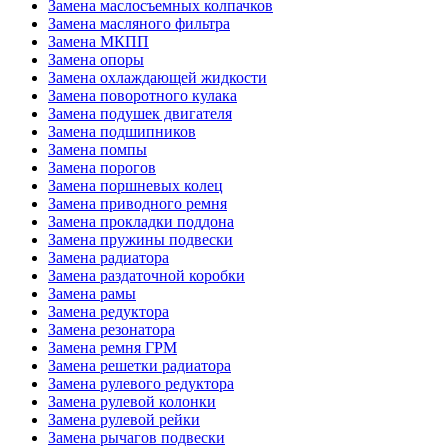
Замена маслосъемных колпачков
Замена масляного фильтра
Замена МКПП
Замена опоры
Замена охлаждающей жидкости
Замена поворотного кулака
Замена подушек двигателя
Замена подшипников
Замена помпы
Замена порогов
Замена поршневых колец
Замена приводного ремня
Замена прокладки поддона
Замена пружины подвески
Замена радиатора
Замена раздаточной коробки
Замена рамы
Замена редуктора
Замена резонатора
Замена ремня ГРМ
Замена решетки радиатора
Замена рулевого редуктора
Замена рулевой колонки
Замена рулевой рейки
Замена рычагов подвески