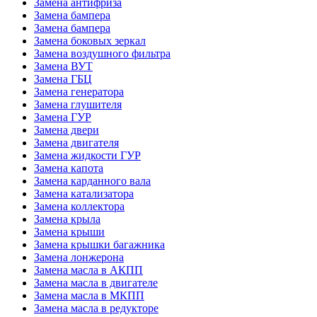
Замена антифриза
Замена бампера
Замена бампера
Замена боковых зеркал
Замена воздушного фильтра
Замена ВУТ
Замена ГБЦ
Замена генератора
Замена глушителя
Замена ГУР
Замена двери
Замена двигателя
Замена жидкости ГУР
Замена капота
Замена карданного вала
Замена катализатора
Замена коллектора
Замена крыла
Замена крыши
Замена крышки багажника
Замена лонжерона
Замена масла в АКПП
Замена масла в двигателе
Замена масла в МКПП
Замена масла в редукторе