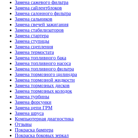
Замена сажевого фильтра
Замена сайлентблоков
Замена салонного фильтра
Замена сальников
Замена свечей зажигания
Замена стабилизаторов
Замена стартера
Замена ступицы
Замена сцепления
Замена термостата
Замена топливного бака
Замена топливного насоса
Замена топливного фильтра
Замена тормозного цилиндра
Замена тормозной жидкости
Замена тормозных дисков
Замена тормозных колодок
Замена турбины
Замена форсунки
Замена цепи ГРМ
Замена шруса
Компьютерная диагностика
Отзывы
Покраска бампера
Покраска боковых зеркал