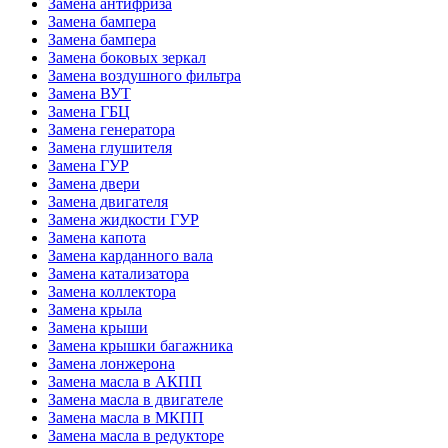
Замена антифриза
Замена бампера
Замена бампера
Замена боковых зеркал
Замена воздушного фильтра
Замена ВУТ
Замена ГБЦ
Замена генератора
Замена глушителя
Замена ГУР
Замена двери
Замена двигателя
Замена жидкости ГУР
Замена капота
Замена карданного вала
Замена катализатора
Замена коллектора
Замена крыла
Замена крыши
Замена крышки багажника
Замена лонжерона
Замена масла в АКПП
Замена масла в двигателе
Замена масла в МКПП
Замена масла в редукторе