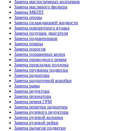
Замена маслосъемных колпачков
Замена масляного фильтра
Замена МКПП
Замена опоры
Замена охлаждающей жидкости
Замена поворотного кулака
Замена подушек двигателя
Замена подшипников
Замена помпы
Замена порогов
Замена поршневых колец
Замена приводного ремня
Замена прокладки поддона
Замена пружины подвески
Замена радиатора
Замена раздаточной коробки
Замена рамы
Замена редуктора
Замена резонатора
Замена ремня ГРМ
Замена решетки радиатора
Замена рулевого редуктора
Замена рулевой колонки
Замена рулевой рейки
Замена рычагов подвески