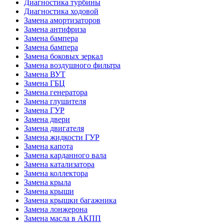
Диагностика турбины
Диагностика ходовой
Замена амортизаторов
Замена антифриза
Замена бампера
Замена бампера
Замена боковых зеркал
Замена воздушного фильтра
Замена ВУТ
Замена ГБЦ
Замена генератора
Замена глушителя
Замена ГУР
Замена двери
Замена двигателя
Замена жидкости ГУР
Замена капота
Замена карданного вала
Замена катализатора
Замена коллектора
Замена крыла
Замена крыши
Замена крышки багажника
Замена лонжерона
Замена масла в АКПП