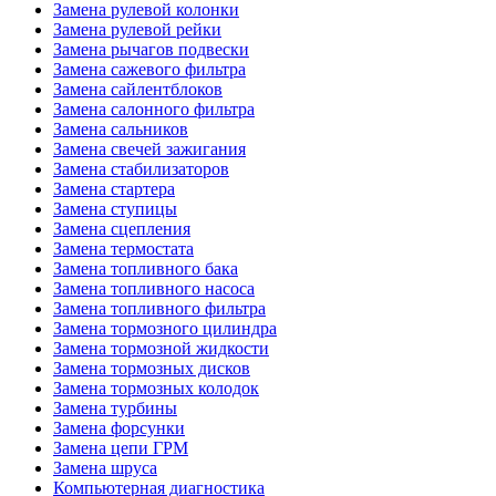
Замена рулевой колонки
Замена рулевой рейки
Замена рычагов подвески
Замена сажевого фильтра
Замена сайлентблоков
Замена салонного фильтра
Замена сальников
Замена свечей зажигания
Замена стабилизаторов
Замена стартера
Замена ступицы
Замена сцепления
Замена термостата
Замена топливного бака
Замена топливного насоса
Замена топливного фильтра
Замена тормозного цилиндра
Замена тормозной жидкости
Замена тормозных дисков
Замена тормозных колодок
Замена турбины
Замена форсунки
Замена цепи ГРМ
Замена шруса
Компьютерная диагностика