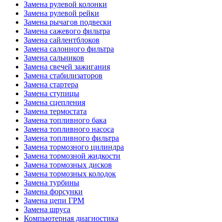
Замена рулевой колонки
Замена рулевой рейки
Замена рычагов подвески
Замена сажевого фильтра
Замена сайлентблоков
Замена салонного фильтра
Замена сальников
Замена свечей зажигания
Замена стабилизаторов
Замена стартера
Замена ступицы
Замена сцепления
Замена термостата
Замена топливного бака
Замена топливного насоса
Замена топливного фильтра
Замена тормозного цилиндра
Замена тормозной жидкости
Замена тормозных дисков
Замена тормозных колодок
Замена турбины
Замена форсунки
Замена цепи ГРМ
Замена шруса
Компьютерная диагностика