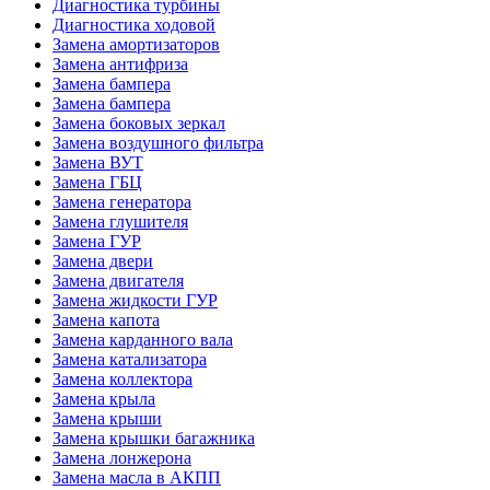
Диагностика турбины
Диагностика ходовой
Замена амортизаторов
Замена антифриза
Замена бампера
Замена бампера
Замена боковых зеркал
Замена воздушного фильтра
Замена ВУТ
Замена ГБЦ
Замена генератора
Замена глушителя
Замена ГУР
Замена двери
Замена двигателя
Замена жидкости ГУР
Замена капота
Замена карданного вала
Замена катализатора
Замена коллектора
Замена крыла
Замена крыши
Замена крышки багажника
Замена лонжерона
Замена масла в АКПП