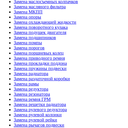
Замена маслосъемных колпачков
Замена масляного фильтра
Замена МКПП
Замена опоры
Замена охлаждающей жидкости
Замена поворотного кулака
Замена подушек двигателя
Замена подшипников
Замена помпы
Замена порогов
Замена поршневых колец
Замена приводного ремня
Замена прокладки поддона
Замена пружины подвески
Замена радиатора
Замена раздаточной коробки
Замена рамы
Замена редуктора
Замена резонатора
Замена ремня ГРМ
Замена решетки радиатора
Замена рулевого редуктора
Замена рулевой колонки
Замена рулевой рейки
Замена рычагов подвески