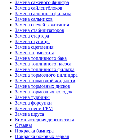
Замена сажевого фильтра
Замена сайлентблоков
Замена салонного фильтра
Замена сальников
Замена свечей зажигания
Замена стабилизаторов
Замена стартера
Замена ступицы
Замена сцепления
Замена термостата
Замена топливного бака
Замена топливного насоса
Замена топливного фильтра
Замена тормозного цилиндра
Замена тормозной жидкости
Замена тормозных дисков
Замена тормозных колодок
Замена турбины
Замена форсунки
Замена цепи ГРМ
Замена шруса
Компьютерная диагностика
Отзывы
Покраска бампера
Покраска боковых зеркал