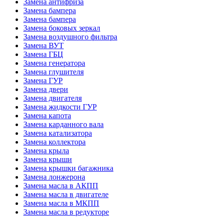
Замена антифриза
Замена бампера
Замена бампера
Замена боковых зеркал
Замена воздушного фильтра
Замена ВУТ
Замена ГБЦ
Замена генератора
Замена глушителя
Замена ГУР
Замена двери
Замена двигателя
Замена жидкости ГУР
Замена капота
Замена карданного вала
Замена катализатора
Замена коллектора
Замена крыла
Замена крыши
Замена крышки багажника
Замена лонжерона
Замена масла в АКПП
Замена масла в двигателе
Замена масла в МКПП
Замена масла в редукторе