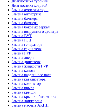
Диагностика турбины
Диагностика ходовой
Замена амортизаторов
Замена антифриза
Замена бампера
Замена бампера
Замена боковых зеркал
Замена воздушного фильтра
Замена ВУТ
Замена ГБЦ
Замена генератора
Замена глушителя
Замена ГУР
Замена двери
Замена двигателя
Замена жидкости ГУР
Замена капота
Замена карданного вала
Замена катализатора
Замена коллектора
Замена крыла
Замена крыши
Замена крышки багажника
Замена лонжерона
Замена масла в АКПП