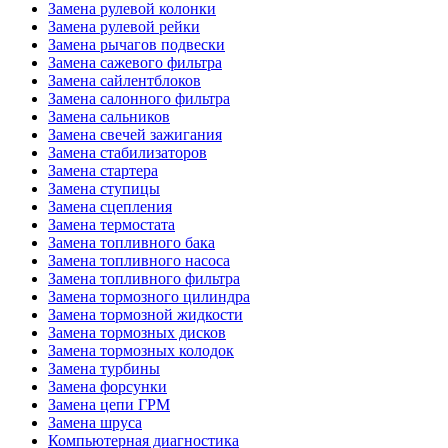
Замена рулевой колонки
Замена рулевой рейки
Замена рычагов подвески
Замена сажевого фильтра
Замена сайлентблоков
Замена салонного фильтра
Замена сальников
Замена свечей зажигания
Замена стабилизаторов
Замена стартера
Замена ступицы
Замена сцепления
Замена термостата
Замена топливного бака
Замена топливного насоса
Замена топливного фильтра
Замена тормозного цилиндра
Замена тормозной жидкости
Замена тормозных дисков
Замена тормозных колодок
Замена турбины
Замена форсунки
Замена цепи ГРМ
Замена шруса
Компьютерная диагностика