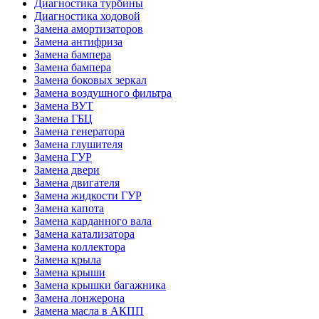
Диагностика турбины
Диагностика ходовой
Замена амортизаторов
Замена антифриза
Замена бампера
Замена бампера
Замена боковых зеркал
Замена воздушного фильтра
Замена ВУТ
Замена ГБЦ
Замена генератора
Замена глушителя
Замена ГУР
Замена двери
Замена двигателя
Замена жидкости ГУР
Замена капота
Замена карданного вала
Замена катализатора
Замена коллектора
Замена крыла
Замена крыши
Замена крышки багажника
Замена лонжерона
Замена масла в АКПП