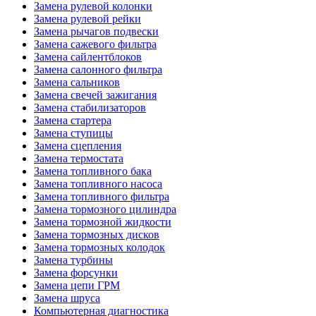
Замена рулевой колонки
Замена рулевой рейки
Замена рычагов подвески
Замена сажевого фильтра
Замена сайлентблоков
Замена салонного фильтра
Замена сальников
Замена свечей зажигания
Замена стабилизаторов
Замена стартера
Замена ступицы
Замена сцепления
Замена термостата
Замена топливного бака
Замена топливного насоса
Замена топливного фильтра
Замена тормозного цилиндра
Замена тормозной жидкости
Замена тормозных дисков
Замена тормозных колодок
Замена турбины
Замена форсунки
Замена цепи ГРМ
Замена шруса
Компьютерная диагностика