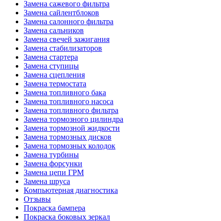
Замена сажевого фильтра
Замена сайлентблоков
Замена салонного фильтра
Замена сальников
Замена свечей зажигания
Замена стабилизаторов
Замена стартера
Замена ступицы
Замена сцепления
Замена термостата
Замена топливного бака
Замена топливного насоса
Замена топливного фильтра
Замена тормозного цилиндра
Замена тормозной жидкости
Замена тормозных дисков
Замена тормозных колодок
Замена турбины
Замена форсунки
Замена цепи ГРМ
Замена шруса
Компьютерная диагностика
Отзывы
Покраска бампера
Покраска боковых зеркал