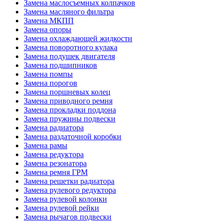
Замена маслосъемных колпачков
Замена масляного фильтра
Замена МКПП
Замена опоры
Замена охлаждающей жидкости
Замена поворотного кулака
Замена подушек двигателя
Замена подшипников
Замена помпы
Замена порогов
Замена поршневых колец
Замена приводного ремня
Замена прокладки поддона
Замена пружины подвески
Замена радиатора
Замена раздаточной коробки
Замена рамы
Замена редуктора
Замена резонатора
Замена ремня ГРМ
Замена решетки радиатора
Замена рулевого редуктора
Замена рулевой колонки
Замена рулевой рейки
Замена рычагов подвески