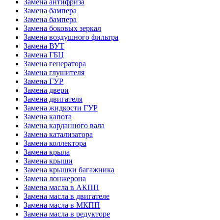
Замена антифриза
Замена бампера
Замена бампера
Замена боковых зеркал
Замена воздушного фильтра
Замена ВУТ
Замена ГБЦ
Замена генератора
Замена глушителя
Замена ГУР
Замена двери
Замена двигателя
Замена жидкости ГУР
Замена капота
Замена карданного вала
Замена катализатора
Замена коллектора
Замена крыла
Замена крыши
Замена крышки багажника
Замена лонжерона
Замена масла в АКПП
Замена масла в двигателе
Замена масла в МКПП
Замена масла в редукторе