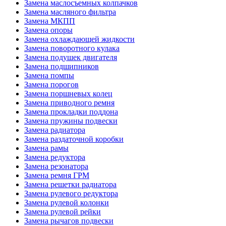
Замена маслосъемных колпачков
Замена масляного фильтра
Замена МКПП
Замена опоры
Замена охлаждающей жидкости
Замена поворотного кулака
Замена подушек двигателя
Замена подшипников
Замена помпы
Замена порогов
Замена поршневых колец
Замена приводного ремня
Замена прокладки поддона
Замена пружины подвески
Замена радиатора
Замена раздаточной коробки
Замена рамы
Замена редуктора
Замена резонатора
Замена ремня ГРМ
Замена решетки радиатора
Замена рулевого редуктора
Замена рулевой колонки
Замена рулевой рейки
Замена рычагов подвески