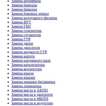
Замена антифриза
Замена бампера
Замена бампера
Замена боковых зеркал
Замена воздушного фильтра
Замена ВУТ
Замена ГБЦ
Замена генератора
Замена глушителя
Замена ГУР
Замена двери
Замена двигателя
Замена жидкости ГУР
Замена капота
Замена карданного вала
Замена катализатора
Замена коллектора
Замена крыла
Замена крыши
Замена крышки багажника
Замена лонжерона
Замена масла в АКПП
Замена масла в двигателе
Замена масла в МКПП
Замена масла в редукторе