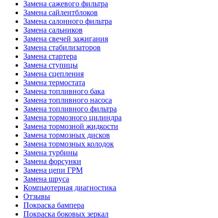
Замена сажевого фильтра
Замена сайлентблоков
Замена салонного фильтра
Замена сальников
Замена свечей зажигания
Замена стабилизаторов
Замена стартера
Замена ступицы
Замена сцепления
Замена термостата
Замена топливного бака
Замена топливного насоса
Замена топливного фильтра
Замена тормозного цилиндра
Замена тормозной жидкости
Замена тормозных дисков
Замена тормозных колодок
Замена турбины
Замена форсунки
Замена цепи ГРМ
Замена шруса
Компьютерная диагностика
Отзывы
Покраска бампера
Покраска боковых зеркал