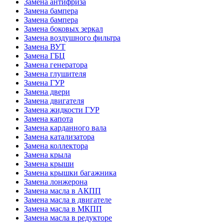
Замена антифриза
Замена бампера
Замена бампера
Замена боковых зеркал
Замена воздушного фильтра
Замена ВУТ
Замена ГБЦ
Замена генератора
Замена глушителя
Замена ГУР
Замена двери
Замена двигателя
Замена жидкости ГУР
Замена капота
Замена карданного вала
Замена катализатора
Замена коллектора
Замена крыла
Замена крыши
Замена крышки багажника
Замена лонжерона
Замена масла в АКПП
Замена масла в двигателе
Замена масла в МКПП
Замена масла в редукторе