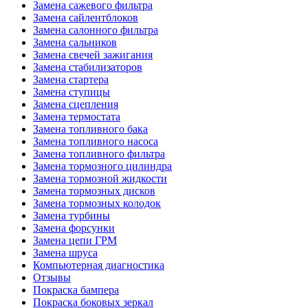
Замена сажевого фильтра
Замена сайлентблоков
Замена салонного фильтра
Замена сальников
Замена свечей зажигания
Замена стабилизаторов
Замена стартера
Замена ступицы
Замена сцепления
Замена термостата
Замена топливного бака
Замена топливного насоса
Замена топливного фильтра
Замена тормозного цилиндра
Замена тормозной жидкости
Замена тормозных дисков
Замена тормозных колодок
Замена турбины
Замена форсунки
Замена цепи ГРМ
Замена шруса
Компьютерная диагностика
Отзывы
Покраска бампера
Покраска боковых зеркал