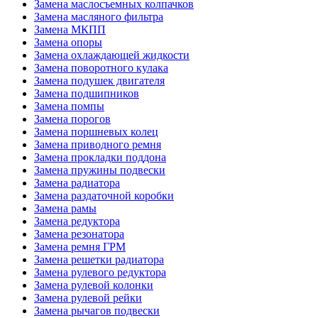
Замена маслосъемных колпачков
Замена масляного фильтра
Замена МКПП
Замена опоры
Замена охлаждающей жидкости
Замена поворотного кулака
Замена подушек двигателя
Замена подшипников
Замена помпы
Замена порогов
Замена поршневых колец
Замена приводного ремня
Замена прокладки поддона
Замена пружины подвески
Замена радиатора
Замена раздаточной коробки
Замена рамы
Замена редуктора
Замена резонатора
Замена ремня ГРМ
Замена решетки радиатора
Замена рулевого редуктора
Замена рулевой колонки
Замена рулевой рейки
Замена рычагов подвески