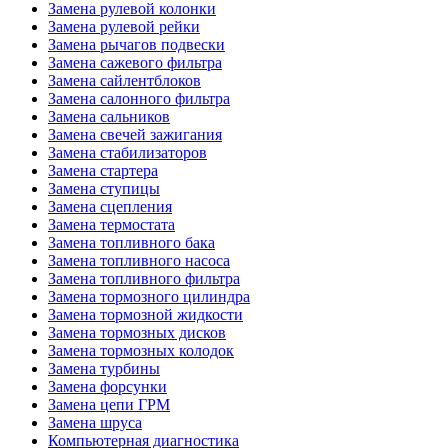
Замена рулевой колонки
Замена рулевой рейки
Замена рычагов подвески
Замена сажевого фильтра
Замена сайлентблоков
Замена салонного фильтра
Замена сальников
Замена свечей зажигания
Замена стабилизаторов
Замена стартера
Замена ступицы
Замена сцепления
Замена термостата
Замена топливного бака
Замена топливного насоса
Замена топливного фильтра
Замена тормозного цилиндра
Замена тормозной жидкости
Замена тормозных дисков
Замена тормозных колодок
Замена турбины
Замена форсунки
Замена цепи ГРМ
Замена шруса
Компьютерная диагностика