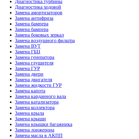
Диагностика турбины
Диагностика ходовой
Замена амортизаторов
Замена антифриза
Замена бампера
Замена бампера
Замена боковых зеркал
Замена воздушного фильтра
Замена ВУТ
Замена ГБЦ
Замена генератора
Замена глушителя
Замена ГУР
Замена двери
Замена двигателя
Замена жидкости ГУР
Замена капота
Замена карданного вала
Замена катализатора
Замена коллектора
Замена крыла
Замена крыши
Замена крышки багажника
Замена лонжерона
Замена масла в АКПП