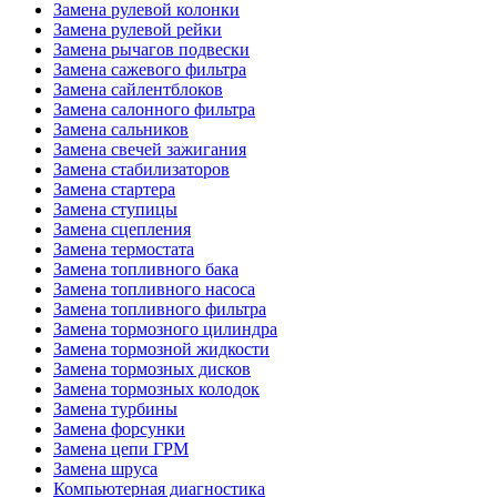
Замена рулевой колонки
Замена рулевой рейки
Замена рычагов подвески
Замена сажевого фильтра
Замена сайлентблоков
Замена салонного фильтра
Замена сальников
Замена свечей зажигания
Замена стабилизаторов
Замена стартера
Замена ступицы
Замена сцепления
Замена термостата
Замена топливного бака
Замена топливного насоса
Замена топливного фильтра
Замена тормозного цилиндра
Замена тормозной жидкости
Замена тормозных дисков
Замена тормозных колодок
Замена турбины
Замена форсунки
Замена цепи ГРМ
Замена шруса
Компьютерная диагностика