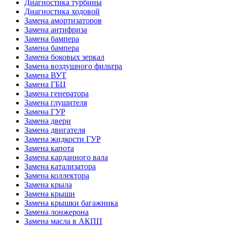
Диагностика турбины
Диагностика ходовой
Замена амортизаторов
Замена антифриза
Замена бампера
Замена бампера
Замена боковых зеркал
Замена воздушного фильтра
Замена ВУТ
Замена ГБЦ
Замена генератора
Замена глушителя
Замена ГУР
Замена двери
Замена двигателя
Замена жидкости ГУР
Замена капота
Замена карданного вала
Замена катализатора
Замена коллектора
Замена крыла
Замена крыши
Замена крышки багажника
Замена лонжерона
Замена масла в АКПП