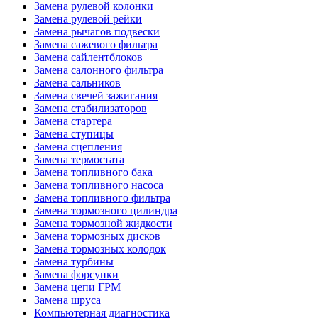
Замена рулевой колонки
Замена рулевой рейки
Замена рычагов подвески
Замена сажевого фильтра
Замена сайлентблоков
Замена салонного фильтра
Замена сальников
Замена свечей зажигания
Замена стабилизаторов
Замена стартера
Замена ступицы
Замена сцепления
Замена термостата
Замена топливного бака
Замена топливного насоса
Замена топливного фильтра
Замена тормозного цилиндра
Замена тормозной жидкости
Замена тормозных дисков
Замена тормозных колодок
Замена турбины
Замена форсунки
Замена цепи ГРМ
Замена шруса
Компьютерная диагностика