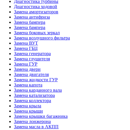
Диагностика турбины
Диагностика ходовой
Замена амортизаторов
Замена антифриза
Замена бампера
Замена бампера
Замена боковых зеркал
Замена воздушного фильтра
Замена ВУТ
Замена ГБЦ
Замена генератора
Замена глушителя
Замена ГУР
Замена двери
Замена двигателя
Замена жидкости ГУР
Замена капота
Замена карданного вала
Замена катализатора
Замена коллектора
Замена крыла
Замена крыши
Замена крышки багажника
Замена лонжерона
Замена масла в АКПП