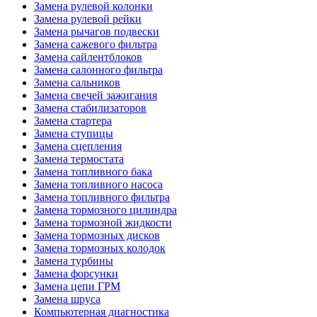
Замена рулевой колонки
Замена рулевой рейки
Замена рычагов подвески
Замена сажевого фильтра
Замена сайлентблоков
Замена салонного фильтра
Замена сальников
Замена свечей зажигания
Замена стабилизаторов
Замена стартера
Замена ступицы
Замена сцепления
Замена термостата
Замена топливного бака
Замена топливного насоса
Замена топливного фильтра
Замена тормозного цилиндра
Замена тормозной жидкости
Замена тормозных дисков
Замена тормозных колодок
Замена турбины
Замена форсунки
Замена цепи ГРМ
Замена шруса
Компьютерная диагностика