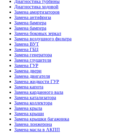
Диагностика турбины
Диагностика ходовой
Замена амортизаторов
Замена антифриза
Замена бампера
Замена бампера
Замена боковых зеркал
Замена воздушного фильтра
Замена ВУТ
Замена ГБЦ
Замена генератора
Замена глушителя
Замена ГУР
Замена двери
Замена двигателя
Замена жидкости ГУР
Замена капота
Замена карданного вала
Замена катализатора
Замена коллектора
Замена крыла
Замена крыши
Замена крышки багажника
Замена лонжерона
Замена масла в АКПП