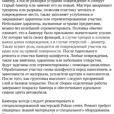
бампер, а после разборки устранят повреждение и соберут
старый бампер или заменят его на новый. Мастера заваривают
трещины или разрывы, позволяя пластику затекать в
поврежденное место, также заполняет углубления и
закрашивает царапины или отремонтированные участки.
Небольшие царапины, вызванные острыми предметами,
можно без колебаний отремонтировать. Поломка обычно
означает, что к бамперу было приложено значительное усилие.
Он потерял часть своих функций,
в случае трещин и изломов
важна длина повреждения, а в случае отверстий – диаметр.
Также играет роль, находится ли поврежденный участок на
краю или на прямой поверхности.
После тщательного
ремонта и очистки бампер шлифуется. Любые повреждения,
такие как вмятины, царапины или небольшие отверстия,
будут заделаны или отремонтированы с помощью шпаклевки.
Обработанные участки снова шлифуются перед нанесением, в
зависимости от материала, усилителя адгезии и наполнителя.
После того, как грунтовка высохнет, следуют прозрачный
слой и базовое покрытие. После сборки отделочные работы
завершают покраску бампера и обеспечивают идеальное
сияние цвета автомобиля.
Бамперы всегда следует ремонтировать в
специализированной мастерской Pokras center. Ремонт требует
обширных знаний материалов и специального оборудования.