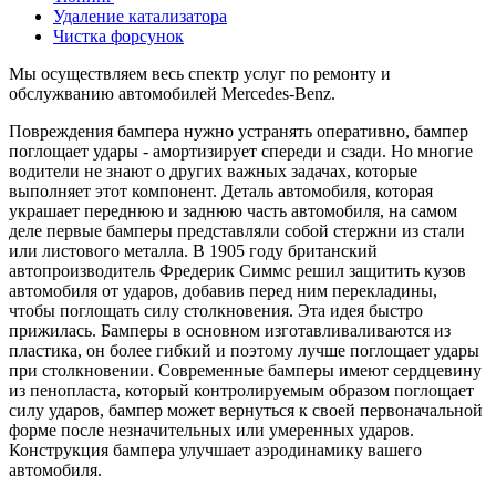
Удаление катализатора
Чистка форсунок
Мы осуществляем весь спектр услуг по ремонту и
обслужванию автомобилей Mercedes-Benz.
Повреждения бампера нужно устранять оперативно, бампер
поглощает удары - амортизирует спереди и сзади. Но многие
водители не знают о других важных задачах, которые
выполняет этот компонент. Деталь автомобиля, которая
украшает переднюю и заднюю часть автомобиля, на самом
деле первые бамперы представляли собой стержни из стали
или листового металла. В 1905 году британский
автопроизводитель Фредерик Симмс решил защитить кузов
автомобиля от ударов, добавив перед ним перекладины,
чтобы поглощать силу столкновения. Эта идея быстро
прижилась. Бамперы в основном изготавливаливаются из
пластика, он более гибкий и поэтому лучше поглощает удары
при столкновении. Современные бамперы имеют сердцевину
из пенопласта, который контролируемым образом поглощает
силу ударов, бампер может вернуться к своей первоначальной
форме после незначительных или умеренных ударов.
Конструкция бампера улучшает аэродинамику вашего
автомобиля.