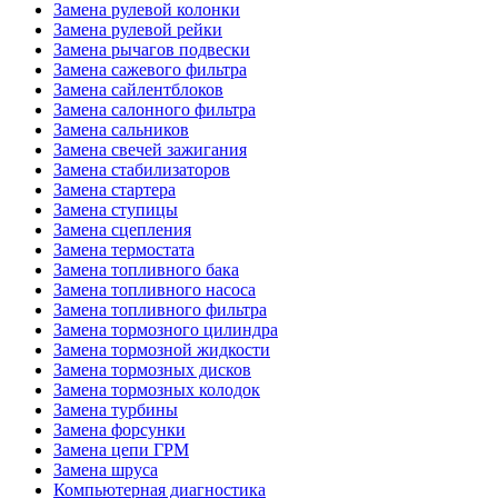
Замена рулевой колонки
Замена рулевой рейки
Замена рычагов подвески
Замена сажевого фильтра
Замена сайлентблоков
Замена салонного фильтра
Замена сальников
Замена свечей зажигания
Замена стабилизаторов
Замена стартера
Замена ступицы
Замена сцепления
Замена термостата
Замена топливного бака
Замена топливного насоса
Замена топливного фильтра
Замена тормозного цилиндра
Замена тормозной жидкости
Замена тормозных дисков
Замена тормозных колодок
Замена турбины
Замена форсунки
Замена цепи ГРМ
Замена шруса
Компьютерная диагностика