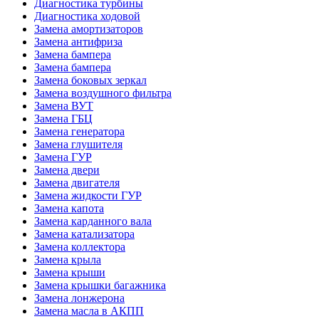
Диагностика турбины
Диагностика ходовой
Замена амортизаторов
Замена антифриза
Замена бампера
Замена бампера
Замена боковых зеркал
Замена воздушного фильтра
Замена ВУТ
Замена ГБЦ
Замена генератора
Замена глушителя
Замена ГУР
Замена двери
Замена двигателя
Замена жидкости ГУР
Замена капота
Замена карданного вала
Замена катализатора
Замена коллектора
Замена крыла
Замена крыши
Замена крышки багажника
Замена лонжерона
Замена масла в АКПП